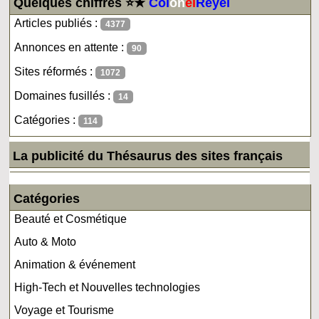
Quelques chiffres ⭐★
Col
on
el
Reyel
Articles publiés :
4377
Annonces en attente :
90
Sites réformés :
1072
Domaines fusillés :
14
Catégories :
114
La publicité du Thésaurus des sites français
Catégories
Beauté et Cosmétique
Auto & Moto
Animation & événement
High-Tech et Nouvelles technologies
Voyage et Tourisme