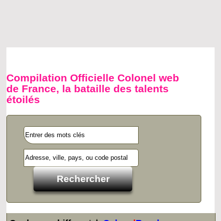
Compilation Officielle Colonel web
de France, la bataille des talents
étoilés