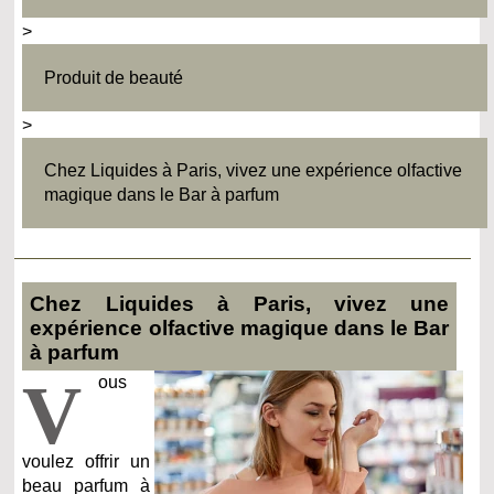
>
Produit de beauté
>
Chez Liquides à Paris, vivez une expérience olfactive
magique dans le Bar à parfum
Chez Liquides à Paris, vivez une
expérience olfactive magique dans le Bar
à parfum
V
ous
voulez offrir un
beau parfum à