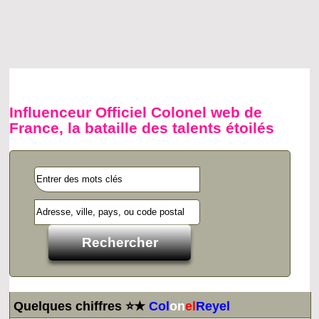
Influenceur Officiel Colonel web de
France, la bataille des talents étoilés
Quelques chiffres ⭐★
Col
on
el
Reyel