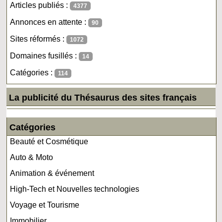
Articles publiés :
4377
Annonces en attente :
90
Sites réformés :
1072
Domaines fusillés :
14
Catégories :
114
La publicité du Thésaurus des sites français
Catégories
Beauté et Cosmétique
Auto & Moto
Animation & événement
High-Tech et Nouvelles technologies
Voyage et Tourisme
Immobilier