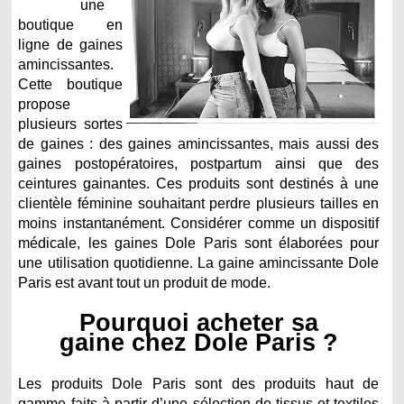
une
boutique en
ligne de gaines
amincissantes.
Cette boutique
propose
plusieurs sortes
de gaines : des gaines amincissantes, mais aussi des
gaines postopératoires, postpartum ainsi que des
ceintures gainantes. Ces produits sont destinés à une
clientèle féminine souhaitant perdre plusieurs tailles en
moins instantanément. Considérer comme un dispositif
médicale, les gaines Dole Paris sont élaborées pour
une utilisation quotidienne. La gaine amincissante Dole
Paris est avant tout un produit de mode.
Pourquoi acheter sa
gaine chez Dole Paris ?
Les produits Dole Paris sont des produits haut de
gamme faits à partir d’une sélection de tissus et textiles