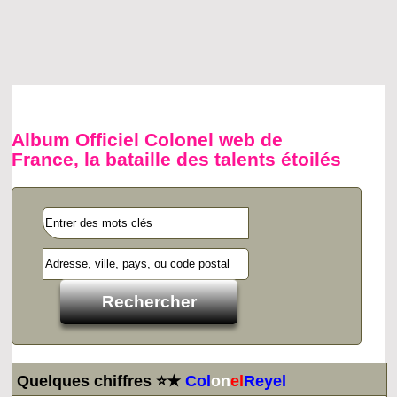
Album Officiel Colonel web de
France, la bataille des talents étoilés
Quelques chiffres ⭐★
Col
on
el
Reyel