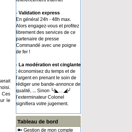
-
Validation express
En général 24h - 48h max.
Alors engagez-vous et profitez
librement des services de ce
partenaire de presse
Commandé avec une poigne
de fer !
-
La modération est cinglante
: économisez du temps et de
l'argent en prenant le soin de
erait
rédiger une bande-annonce de
oisi.
qualité, ... Sinon ╰(◣﹏◢)╯
. Ces
l'exterminateur Colonel
ur le
signifiera votre jugement.
Tableau de bord
🔑 Gestion de mon compte