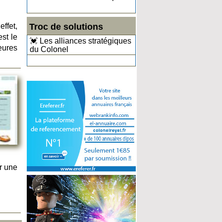
Troc de solutions
ffet,
st le
💓 Les alliances stratégiques
eures
du Colonel
r une