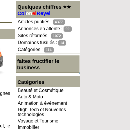
Quelques chiffres ⭐★
Col
on
el
Reyel
Articles publiés :
4377
Annonces en attente :
90
Sites réformés :
1072
Domaines fusillés :
14
Catégories :
114
faites fructifier le
business
Catégories
Beauté et Cosmétique
ignes
Auto & Moto
Animation & événement
High-Tech et Nouvelles
technologies
Voyage et Tourisme
t, le
Immobilier