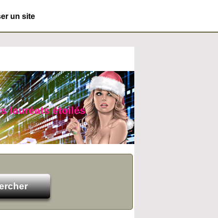
r un site
s lauréats étoilés