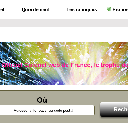
Web
Quoi de neuf
Les rubriques
Propose
 Officiel Colonel web de France, le trophé de
Où