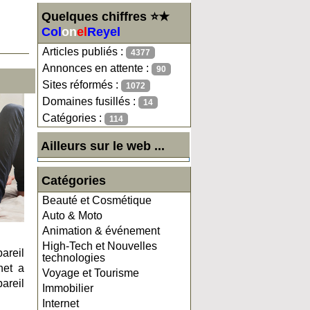
Quelques chiffres ⭐★
Col
on
el
Reyel
Articles publiés :
4377
Annonces en attente :
90
Sites réformés :
1072
Domaines fusillés :
14
Catégories :
114
Ailleurs sur le web ...
Catégories
Beauté et Cosmétique
Auto & Moto
Animation & événement
High-Tech et Nouvelles
pareil
technologies
net a
Voyage et Tourisme
pareil
Immobilier
Internet