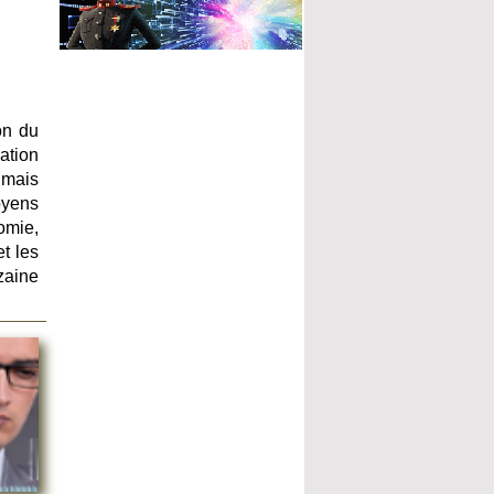
on du
lation
 mais
oyens
omie,
et les
izaine