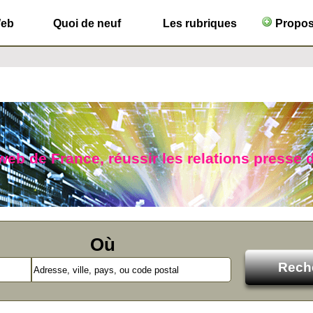
Web
Quoi de neuf
Les rubriques
Propose
b de France, réussir les relations presse d
Où