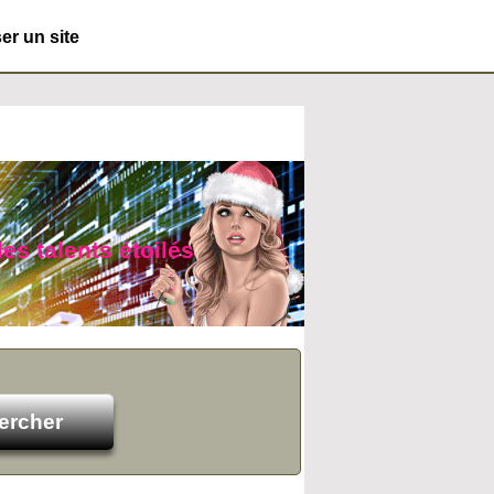
r un site
es talents étoilés