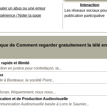
Interaction
naler un abus ou une erreur
Les réseaux sociaux pou
xpérience / Noter la page
publication participative
ue de Comment regarder gratuitement la télé en
apide et illimité
tion en justice pour contrefaçon, la...
ux
e à Bordeaux, la société Point...
écran, fréquemment, nous nous...
ation et de Production Audiovisuelle
munication Audiovisuelle basée à Lons le Saunier...