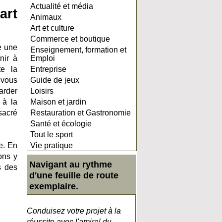
Actualité et média
art
Animaux
Art et culture
Commerce et boutique
e une
Enseignement, formation et
nir à
Emploi
te la
Entreprise
 vous
Guide de jeux
arder
Loisirs
 à la
Maison et jardin
sacré
Restauration et Gastronomie
Santé et écologie
Tout le sport
e. En
Vie pratique
ons y
Navigant au rythme
s des
d'une feuille de route
exemplaire.
Conduisez votre projet à la
réussite avec l'amiral du