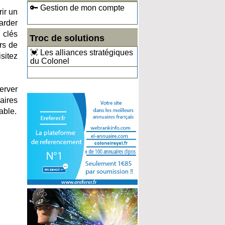
🔑 Gestion de mon compte
rir un
arder
 clés
Troc de solutions
rs de
💓 Les alliances stratégiques
sitez
du Colonel
erver
laires
able.