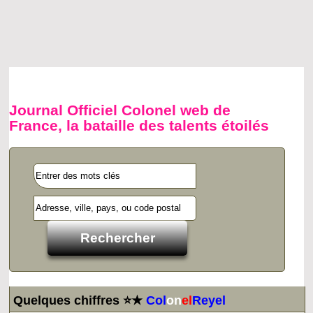
Journal Officiel Colonel web de
France, la bataille des talents étoilés
Quelques chiffres ⭐★
Col
on
el
Reyel