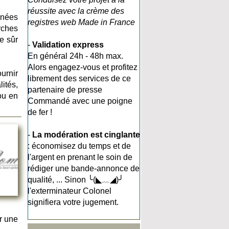
réussite avec la crème des
nnées
registres web Made in France
rches
e sûr
-
Validation express
En général 24h - 48h max.
Alors engagez-vous et profitez
urnir
librement des services de ce
ités,
partenaire de presse
ou en
Commandé avec une poigne
de fer !
-
La modération est cinglante
: économisez du temps et de
l'argent en prenant le soin de
rédiger une bande-annonce de
qualité, ... Sinon ╰(◣﹏◢)╯
l'exterminateur Colonel
signifiera votre jugement.
r une