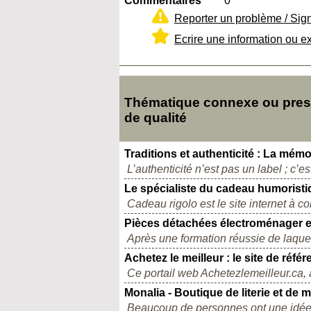
Commentaires
0
Reporter un problème / Sig
Ecrire une information ou e
Thématique connexe ou pre
de qualité
Traditions et authenticité : La mém
L’authenticité n’est pas un label ; c’est 
Le spécialiste du cadeau humoristiq
Cadeau rigolo est le site internet à c
Pièces détachées électroménager e
Après une formation réussie de laquell
Achetez le meilleur : le site de réf
Ce portail web Achetezlemeilleur.ca,
Monalia - Boutique de literie et de m
Beaucoup de personnes ont une idée r