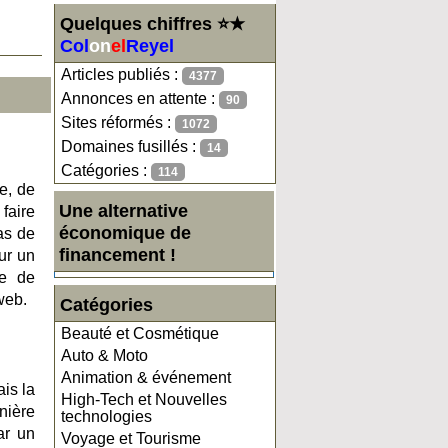
Quelques chiffres ⭐★
Col
on
el
Reyel
Articles publiés :
4377
Annonces en attente :
90
Sites réformés :
1072
Domaines fusillés :
14
Catégories :
114
e, de
Une alternative
faire
économique de
as de
financement !
ur un
ge de
web.
Catégories
Beauté et Cosmétique
Auto & Moto
Animation & événement
is la
High-Tech et Nouvelles
anière
technologies
ar un
Voyage et Tourisme