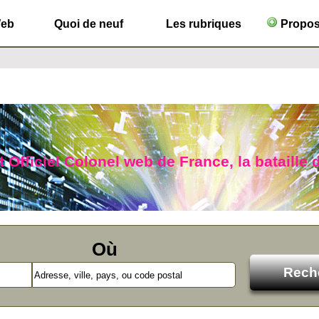
Web
Quoi de neuf
Les rubriques
Propose
 Officiel Colonel web de France, la bataille d
Où