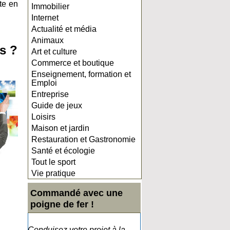
ite en
Immobilier
Internet
Actualité et média
Animaux
s ?
Art et culture
Commerce et boutique
Enseignement, formation et
Emploi
Entreprise
Guide de jeux
Loisirs
Maison et jardin
Restauration et Gastronomie
Santé et écologie
Tout le sport
Vie pratique
Commandé avec une
poigne de fer !
Conduisez votre projet à la