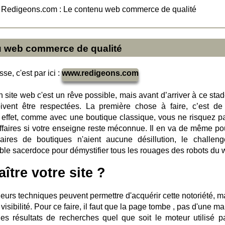
>
Redigeons.com : Le contenu web commerce de qualité
u web commerce de qualité
se, c'est par ici :
www.redigeons.com
n site web c'est un rêve possible, mais avant d’arriver à ce stad
vent être respectées. La première chose à faire, c’est de 
 effet, comme avec une boutique classique, vous ne risquez p
affaires si votre enseigne reste méconnue. Il en va de même po
aires de boutiques n'aient aucune désillution, le challen
ble sacerdoce pour démystifier tous les rouages des robots du 
tre votre site ?
eurs techniques peuvent permettre d'acquérir cette notoriété, ma
 visibilité. Pour ce faire, il faut que la page tombe , pas d'une m
es résultats de recherches quel que soit le moteur utilisé p