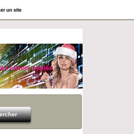
r un site
es talents étoilés