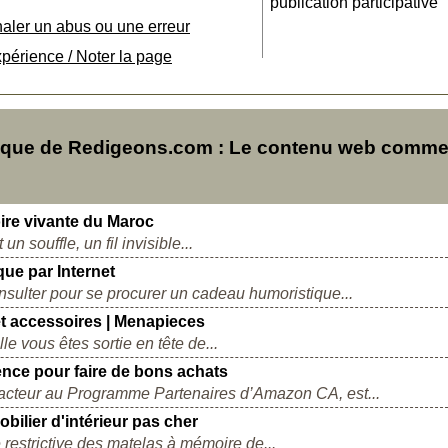
publication participative
naler un abus ou une erreur
xpérience / Noter la page
sque de Redigeons.com : Le contenu web comme
oire vivante du Maroc
un souffle, un fil invisible...
ue par Internet
onsulter pour se procurer un cadeau humoristique...
t accessoires | Menapieces
e vous êtes sortie en tête de...
érence pour faire de bons achats
 acteur au Programme Partenaires d’Amazon CA, est...
obilier d'intérieur pas cher
estrictive des matelas à mémoire de...