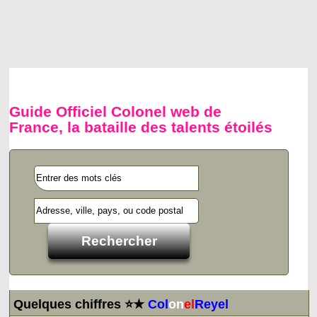
Guide Officiel Colonel web de
France, la bataille des talents étoilés
Quelques chiffres ⭐★
Col
on
el
Reyel