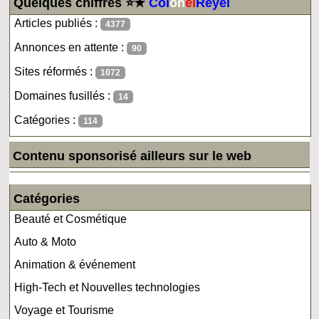
Quelques chiffres ⭐★
Col
on
el
Reyel
Articles publiés :
4377
Annonces en attente :
90
Sites réformés :
1072
Domaines fusillés :
14
Catégories :
114
Contenu sponsorisé ailleurs sur le web
Catégories
Beauté et Cosmétique
Auto & Moto
Animation & événement
High-Tech et Nouvelles technologies
Voyage et Tourisme