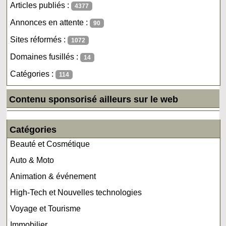
Articles publiés :
4377
Annonces en attente :
90
Sites réformés :
1072
Domaines fusillés :
14
Catégories :
114
Contenu sponsorisé ailleurs sur le web
Catégories
Beauté et Cosmétique
Auto & Moto
Animation & événement
High-Tech et Nouvelles technologies
Voyage et Tourisme
Immobilier