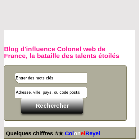
Blog d'influence Colonel web de
France, la bataille des talents étoilés
Quelques chiffres ⭐★
Col
on
el
Reyel