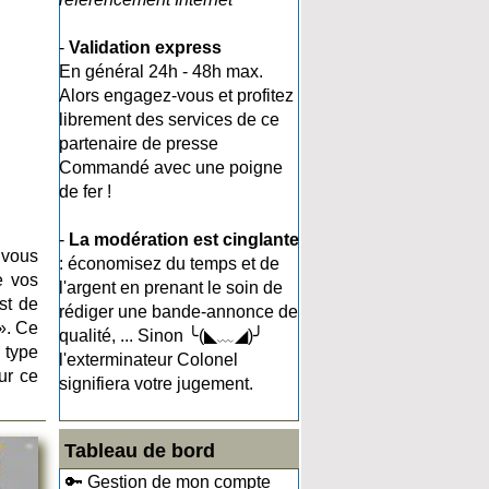
-
Validation express
En général 24h - 48h max.
Alors engagez-vous et profitez
librement des services de ce
partenaire de presse
Commandé avec une poigne
de fer !
-
La modération est cinglante
 vous
: économisez du temps et de
e vos
l'argent en prenant le soin de
st de
rédiger une bande-annonce de
». Ce
qualité, ... Sinon ╰(◣﹏◢)╯
 type
l'exterminateur Colonel
ur ce
signifiera votre jugement.
Tableau de bord
🔑 Gestion de mon compte