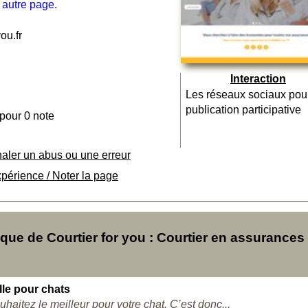
 autre page.
ou.fr
Interaction
Les réseaux sociaux pou
publication participative
 pour 0 note
naler un abus ou une erreur
xpérience / Noter la page
e de Courtier for you : Courtier en assurances
le pour chats
haitez le meilleur pour votre chat. C’est donc...