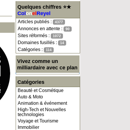
Quelques chiffres ⭐★
Col
on
el
Reyel
Articles publiés :
4377
Annonces en attente :
90
Sites réformés :
1072
Domaines fusillés :
14
Catégories :
114
Vivez comme un
milliardaire avec ce plan
Catégories
Beauté et Cosmétique
Auto & Moto
Animation & événement
High-Tech et Nouvelles
technologies
Voyage et Tourisme
Immobilier