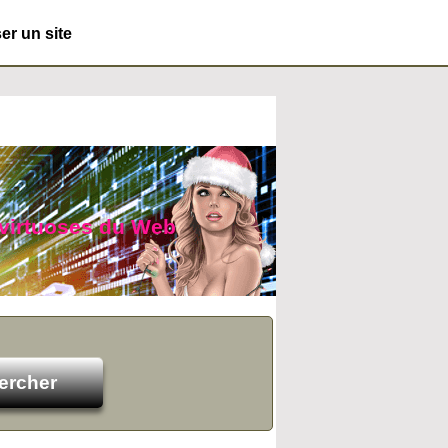
r un site
 virtuoses du Web