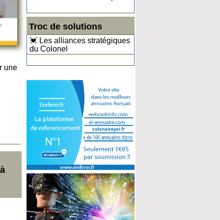
Troc de solutions
💓 Les alliances stratégiques
du Colonel
r une
 à