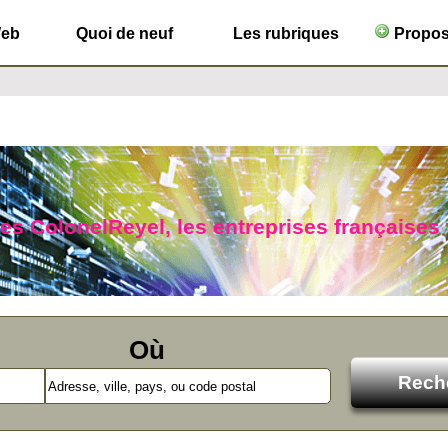
Web
Quoi de neuf
Les rubriques
Propose
ues ColonelReyel, les entreprises françaises
Où