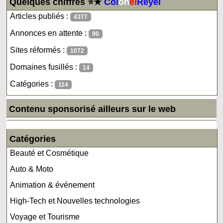
Quelques chiffres ⭐★
Col
on
el
Reyel
Articles publiés :
4377
Annonces en attente :
90
Sites réformés :
1072
Domaines fusillés :
14
Catégories :
114
Contenu sponsorisé ailleurs sur le web
Catégories
Beauté et Cosmétique
Auto & Moto
Animation & événement
High-Tech et Nouvelles technologies
Voyage et Tourisme