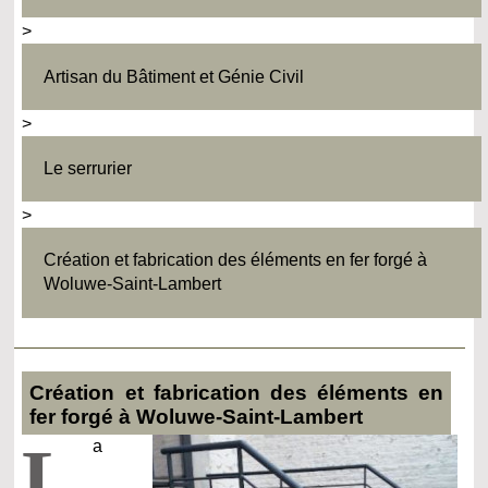
>
Artisan du Bâtiment et Génie Civil
>
Le serrurier
>
Création et fabrication des éléments en fer forgé à
Woluwe-Saint-Lambert
Création et fabrication des éléments en
fer forgé à Woluwe-Saint-Lambert
L
a