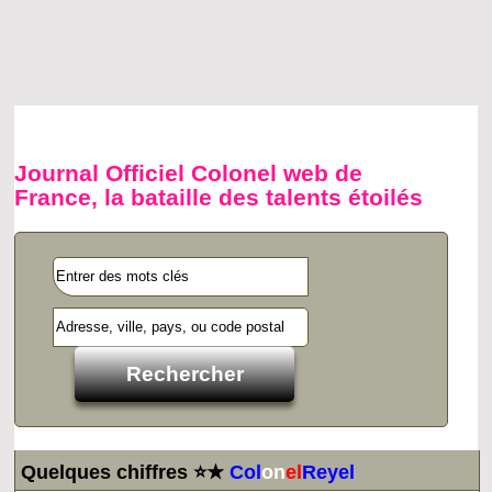
Journal Officiel Colonel web de
France, la bataille des talents étoilés
Quelques chiffres ⭐★
Col
on
el
Reyel