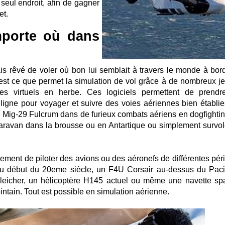
seul endroit, afin de gagner
et.
importe où dans
ais rêvé de voler où bon lui semblait à travers le monde à bor
'est ce que permet la simulation de vol grâce à de nombreux je
tes virtuels en herbe. Ces logiciels permettent de prendr
igne pour voyager et suivre des voies aériennes bien établie
n Mig-29 Fulcrum dans de furieux combats aériens en dogfightin
 Caravan dans la brousse ou en Antartique ou simplement survol
lement de piloter des avions ou des aéronefs de différentes pér
n du début du 20eme siècle, un F4U Corsair au-dessus du Paci
eicher, un hélicoptère H145 actuel ou même une navette spa
intain. Tout est possible en simulation aérienne.