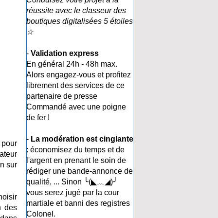
réussite avec le classeur des
boutiques digitalisées 5 étoiles
☆
-
Validation express
En général 24h - 48h max.
Alors engagez-vous et profitez
librement des services de ce
partenaire de presse
Commandé avec une poigne
de fer !
-
La modération est cinglante
 pour
: économisez du temps et de
ateur
l'argent en prenant le soin de
n sur
rédiger une bande-annonce de
qualité, ... Sinon ╰(◣﹏◢)╯
vous serez jugé par la cour
oisir
martiale et banni des registres
n des
Colonel.