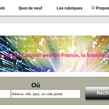
Web
Quoi de neuf
Les rubriques
Propose
 Officiel Colonel web de France, la bataille 
Où