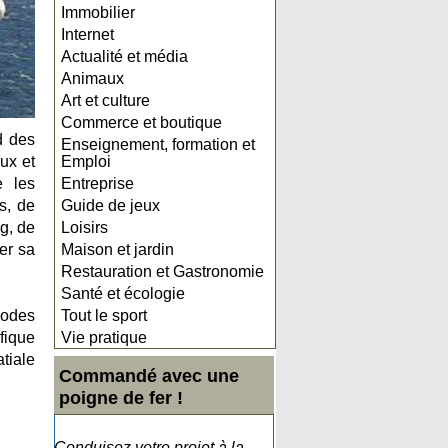
Immobilier
Internet
Actualité et média
Animaux
Art et culture
Commerce et boutique
d des
Enseignement, formation et
ux et
Emploi
e les
Entreprise
s, de
Guide de jeux
g, de
Loisirs
er sa
Maison et jardin
Restauration et Gastronomie
Santé et écologie
iodes
Tout le sport
fique
Vie pratique
tiale
Commandé avec une
poigne de fer !
Conduisez votre projet à la