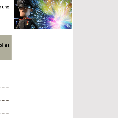
r une
l et
.