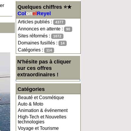
er
Quelques chiffres ⭐★
Col
on
el
Reyel
Articles publiés :
4377
Annonces en attente :
90
Sites réformés :
1072
Domaines fusillés :
14
Catégories :
114
N'hésite pas à cliquer
sur ces offres
extraordinaires !
Catégories
Beauté et Cosmétique
Auto & Moto
Animation & événement
High-Tech et Nouvelles
technologies
Voyage et Tourisme