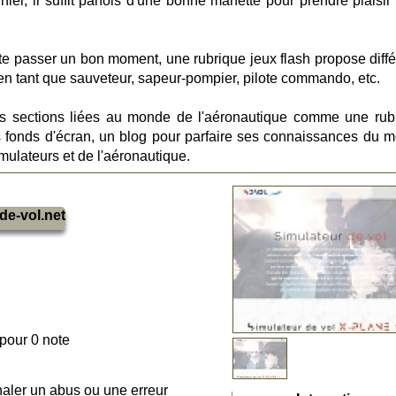
er, il suffit parfois d'une bonne manette pour prendre plaisir
ste passer un bon moment, une rubrique jeux flash propose diffé
e en tant que sauveteur, sapeur-pompier, pilote commando, etc.
es sections liées au monde de l'aéronautique comme une rub
es fonds d'écran, un blog pour parfaire ses connaissances du 
imulateurs et de l'aéronautique.
de-vol.net
 pour 0 note
naler un abus ou une erreur