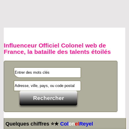
Influenceur Officiel Colonel web de
France, la bataille des talents étoilés
Quelques chiffres ⭐★
Col
on
el
Reyel