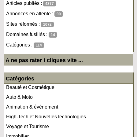
Articles publiés :
4377
Annonces en attente :
90
Sites réformés :
1072
Domaines fusillés :
14
Catégories :
114
A ne pas rater ! cliques vite ...
Catégories
Beauté et Cosmétique
Auto & Moto
Animation & événement
High-Tech et Nouvelles technologies
Voyage et Tourisme
Immobilier