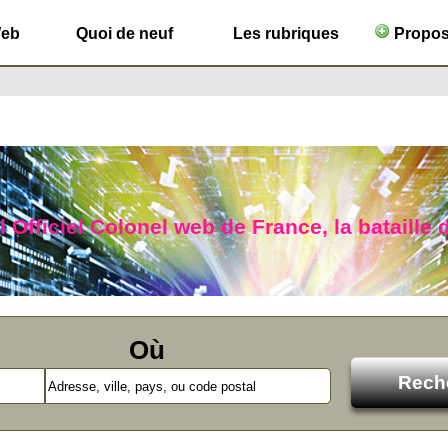
Web
Quoi de neuf
Les rubriques
Propose
l Officiel Colonel web de France, la bataille 
Où