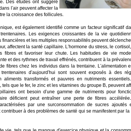
ée. Des études ont suggéré
ns l'air peuvent affecter la
tre la croissance des follicules.
ronique, est également identifié comme un facteur significatif d
rentenaires. Les exigences croissantes de la vie quotidienn
s financières et les multiples responsabilités peuvent déclenche
r, affectent la santé capillaire. L'hormone du stress, le cortisol
s fibres et favoriser leur chute. Les habitudes de vie mode
te et des rythmes de travail effrénés, contribuent à la prévalen
de fibres chez les individus dans la trentaine. L'alimentation e
trentenaires d'aujourd'hui sont souvent exposés à des ré
en aliments transformés et pauvres en nutriments essentiels
tels que le fer, le zinc et les vitamines du groupe B, peuvent af
capillaires ont besoin d'une gamme de nutriments pour foncti
ire déficient peut entraîner une perte de fibres accélérée
caractérisées par une surconsommation de sucres ajoutés 
contribuer à des problèmes de santé qui se manifestent par la 
de vie, tels que le manque d'exercice physique et la consomm