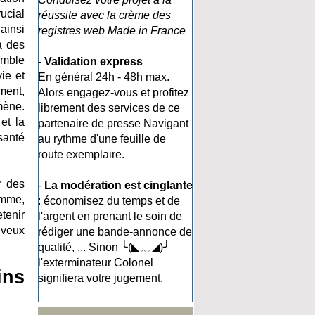
ucial
réussite avec la crème des
ainsi
registres web Made in France
à des
emble
-
Validation express
ie et
En général 24h - 48h max.
ment,
Alors engagez-vous et profitez
mène.
librement des services de ce
et la
partenaire de presse Navigant
santé
au rythme d'une feuille de
route exemplaire.
r des
-
La modération est cinglante
emme,
: économisez du temps et de
tenir
l'argent en prenant le soin de
eveux
rédiger une bande-annonce de
qualité, ... Sinon ╰(◣﹏◢)╯
l'exterminateur Colonel
ins
signifiera votre jugement.