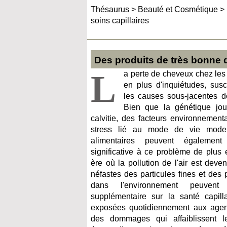
Thésaurus
>
Beauté et Cosmétique
>
soins capillaires
Des produits de très bonne q
L
a perte de cheveux chez les 
en plus d'inquiétudes, susc
les causes sous-jacentes 
Bien que la génétique jo
calvitie, des facteurs environnementa
stress lié au mode de vie moder
alimentaires peuvent égalemen
significative à ce problème de plus
ère où la pollution de l'air est deve
néfastes des particules fines et des
dans l'environnement peuvent
supplémentaire sur la santé capillai
exposées quotidiennement aux agent
des dommages qui affaiblissent le