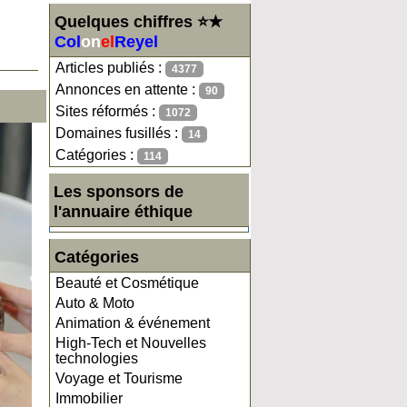
Quelques chiffres ⭐★
Col
on
el
Reyel
Articles publiés :
4377
Annonces en attente :
90
Sites réformés :
1072
Domaines fusillés :
14
Catégories :
114
Les sponsors de
l'annuaire éthique
Catégories
Beauté et Cosmétique
Auto & Moto
Animation & événement
High-Tech et Nouvelles
technologies
Voyage et Tourisme
Immobilier