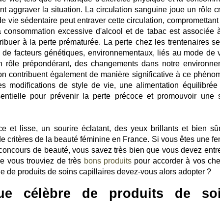
t aggraver la situation. La circulation sanguine joue un rôle cr
e vie sédentaire peut entraver cette circulation, compromettant 
 la consommation excessive d'alcool et de tabac est associée 
ibuer à la perte prématurée. La perte chez les trentenaires s
 de facteurs génétiques, environnementaux, liés au mode de v
 un rôle prépondérant, des changements dans notre environne
ion contribuent également de manière significative à ce phéno
s modifications de style de vie, une alimentation équilibrée 
sentielle pour prévenir la perte précoce et promouvoir une 
et lisse, un sourire éclatant, des yeux brillants et bien sû
e critères de la beauté féminine en France. Si vous êtes une f
concours de beauté, vous savez très bien que vous devez entre
ue vous trouviez de très
bons produits
pour accorder à vos ch
ue de produits de soins capillaires devez-vous alors adopter ?
ue célèbre de produits de so