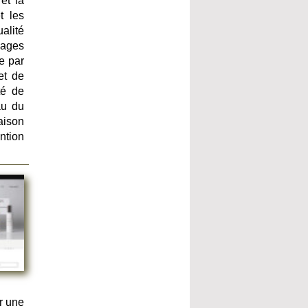
et la
t les
alité
mages
e par
et de
té de
au du
aison
ntion
r une