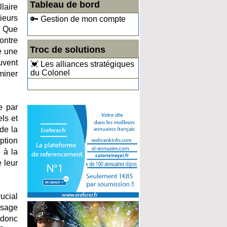
Tableau de bord
laire
ieurs
🔑 Gestion de mon compte
. Que
ontre
Troc de solutions
e une
uvent
💓 Les alliances stratégiques
du Colonel
miner
e par
ls et
de la
ption
 à la
e leur
ucial
isage
 donc