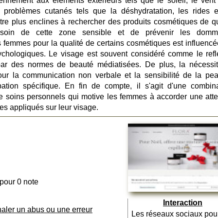
nnement aux éléments extérieurs tels que le soleil, le vent 
s problèmes cutanés tels que la déshydratation, les rides e
re plus enclines à rechercher des produits cosmétiques de qu
 soin de cette zone sensible et de prévenir les dom
femmes pour la qualité de certains cosmétiques est influencé
sychologiques. Le visage est souvent considéré comme le refl
é par des normes de beauté médiatisées. De plus, la nécessi
ur la communication non verbale et la sensibilité de la pe
ation spécifique. En fin de compte, il s'agit d'une combin
e soins personnels qui motive les femmes à accorder une atte
ues appliqués sur leur visage.
 pour 0 note
Interaction
naler un abus ou une erreur
Les réseaux sociaux pou