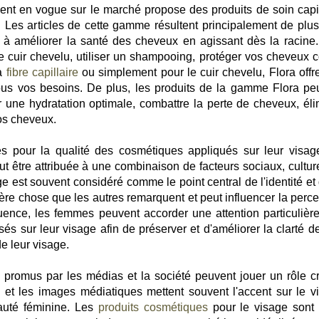
ment en vogue sur le marché propose des produits de soin capil
ra. Les articles de cette gamme résultent principalement de plus
 à améliorer la santé des cheveux en agissant dès la racine
re cuir chevelu, utiliser un shampooing, protéger vos cheveux c
la
fibre capillaire
ou simplement pour le cuir chevelu, Flora offr
ous vos besoins. De plus, les produits de la gamme Flora pe
rer une hydratation optimale, combattre la perte de cheveux, éli
vos cheveux.
 pour la qualité des cosmétiques appliqués sur leur visag
ut être attribuée à une combinaison de facteurs sociaux, culture
e est souvent considéré comme le point central de l'identité et 
ière chose que les autres remarquent et peut influencer la perce
ence, les femmes peuvent accorder une attention particulière
sés sur leur visage afin de préserver et d'améliorer la clarté d
 de leur visage.
é promus par les médias et la société peuvent jouer un rôle cr
s et les images médiatiques mettent souvent l'accent sur le v
eauté féminine. Les
produits cosmétiques
pour le visage sont