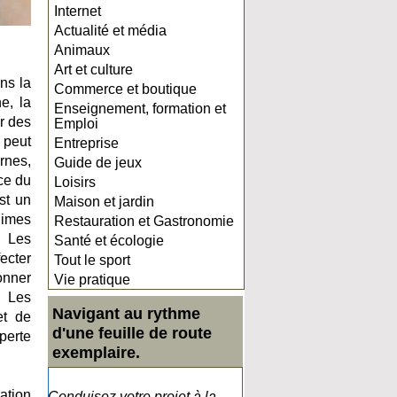
Internet
Actualité et média
Animaux
Art et culture
ans la
Commerce et boutique
e, la
Enseignement, formation et
r des
Emploi
, peut
Entreprise
rnes,
Guide de jeux
ce du
Loisirs
st un
Maison et jardin
gimes
Restauration et Gastronomie
. Les
Santé et écologie
fecter
Tout le sport
onner
Vie pratique
. Les
Navigant au rythme
et de
d'une feuille de route
perte
exemplaire.
ation
Conduisez votre projet à la