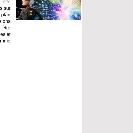
Cette
s sur
 plan
sions
 être
es et
comme