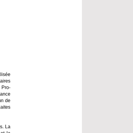
lisée
aires
 Pro-
sance
un de
aites
s. La