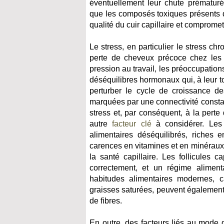
éventuellement leur chute prématur
que les composés toxiques présents da
qualité du cuir capillaire et compromet
Le stress, en particulier le stress ch
perte de cheveux précoce chez les t
pression au travail, les préoccupation
déséquilibres hormonaux qui, à leur tou
perturber le cycle de croissance de
marquées par une connectivité constan
stress et, par conséquent, à la perte 
autre
facteur clé
à considérer. Les 
alimentaires déséquilibrés, riches 
carences en vitamines et en minéraux, 
la santé capillaire. Les follicules 
correctement, et un régime alimenta
habitudes alimentaires modernes, 
graisses saturées, peuvent également 
de fibres.
En outre, des facteurs liés au mode 