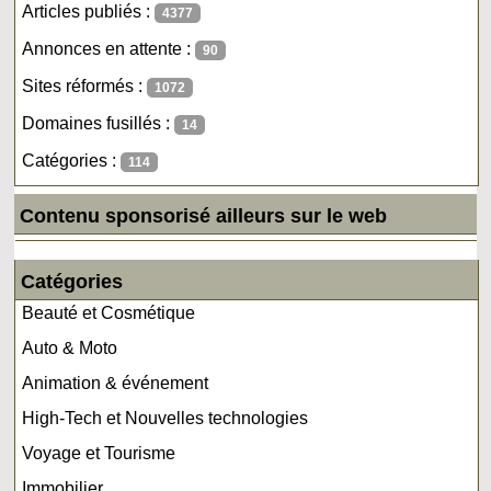
Articles publiés :
4377
Annonces en attente :
90
Sites réformés :
1072
Domaines fusillés :
14
Catégories :
114
Contenu sponsorisé ailleurs sur le web
Catégories
Beauté et Cosmétique
Auto & Moto
Animation & événement
High-Tech et Nouvelles technologies
Voyage et Tourisme
Immobilier