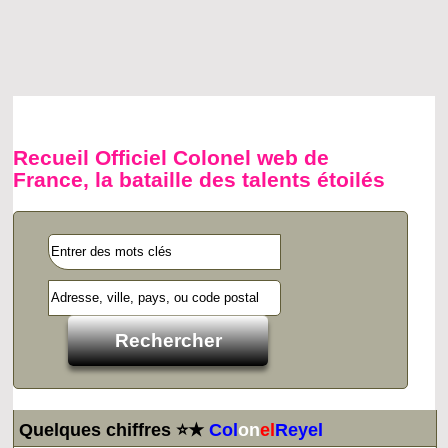
Recueil Officiel Colonel web de
France, la bataille des talents étoilés
Quelques chiffres ⭐★
Col
on
el
Reyel