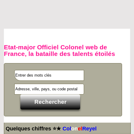
Etat-major Officiel Colonel web de
France, la bataille des talents étoilés
Quelques chiffres ⭐★
Col
on
el
Reyel