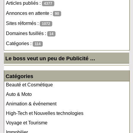
Articles publiés :
4377
Annonces en attente :
90
Sites réformés :
1072
Domaines fusillés :
14
Catégories :
114
Le boss veut un peu de Publicité …
Catégories
Beauté et Cosmétique
Auto & Moto
Animation & événement
High-Tech et Nouvelles technologies
Voyage et Tourisme
Immobilier