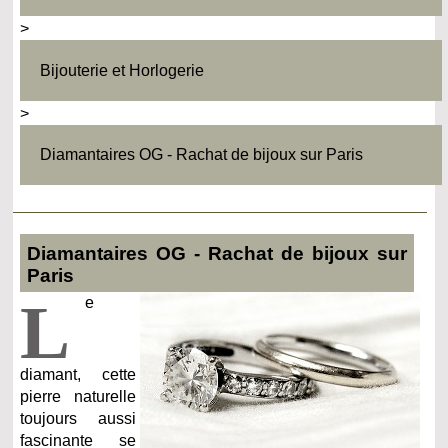
>
Bijouterie et Horlogerie
>
Diamantaires OG - Rachat de bijoux sur Paris
Diamantaires OG - Rachat de bijoux sur
Paris
L
e
diamant, cette
pierre naturelle
toujours aussi
fascinante se