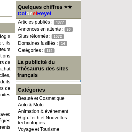
Quelques chiffres ⭐★
Col
on
el
Reyel
Articles publiés :
4377
Annonces en attente :
90
Sites réformés :
ologie
1072
, ils
Domaines fusillés :
14
teurs
Catégories :
114
tions
La publicité du
rs de
Thésaurus des sites
achat
français
iles,
duits
urs de
Catégories
uites
Beauté et Cosmétique
Auto & Moto
Animation & événement
 avec
High-Tech et Nouvelles
égies
technologies
érents
Voyage et Tourisme