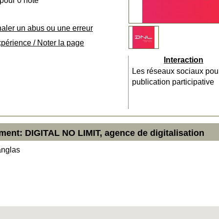
 pour 0 note
naler un abus ou une erreur
xpérience / Noter la page
Interaction
Les réseaux sociaux pou
publication participative
ment: DIGITAL NO LIMIT, agence de digitalisation
anglas