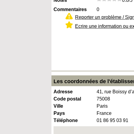
Notes
0.0/5
Commentaires
0
Reporter un problème / Sig
Ecrire une information ou e
Les coordonnées de l'établisse
Adresse
41, rue Boissy d’
Code postal
75008
Ville
Paris
Pays
France
Téléphone
01 86 95 03 91