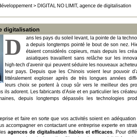
développement
>
DIGITAL NO LIMIT, agence de digitalisation
digitalisation
D
ans les pays du soleil levant, la pointe de la techn
a depuis longtemps pointé le bout de son nez. Hier
étaient considérés copieurs, mais depuis les créa
asiatiques travaillent sans relâche sur les innova
high-tech d'avenir qui peuvent séduire les nouveaux acheteu
leur pays. Depuis que les Chinois voient leur pouvoir d'
littéralement exploser après de très longues années diffic
leurs choix se portent à coup sûr vers le meilleur des pro
s ils adorent. Les fabricants d'Asie et en particulier les créate
maines, depuis longtemps dépassés les technologies prod
prise et faire en sorte que vos activités soient en adéquation
ous accompagner en contactant une entreprise experte en strat
 des
agences de digitalisation fiables et efficaces
. Pour diff