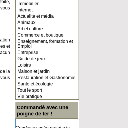
toile,
Immobilier
 vous
Internet
Actualité et média
Animaux
Art et culture
Commerce et boutique
ation
Enseignement, formation et
es et
Emploi
hacun
Entreprise
Guide de jeux
Loisirs
de la
Maison et jardin
 vous
Restauration et Gastronomie
Santé et écologie
Tout le sport
Vie pratique
Commandé avec une
poigne de fer !
Conduisez votre projet à la