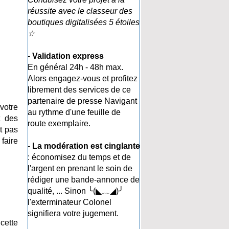
réussite avec le classeur des
boutiques digitalisées 5 étoiles
☆
-
Validation express
En général 24h - 48h max.
Alors engagez-vous et profitez
librement des services de ce
partenaire de presse Navigant
votre
au rythme d'une feuille de
t des
route exemplaire.
st pas
faire
-
La modération est cinglante
: économisez du temps et de
l'argent en prenant le soin de
rédiger une bande-annonce de
qualité, ... Sinon ╰(◣﹏◢)╯
l'exterminateur Colonel
signifiera votre jugement.
cette