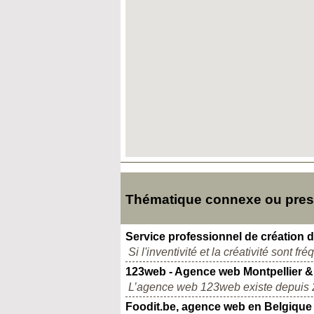
Thématique connexe ou presq
Service professionnel de création 
Si l'inventivité et la créativité sont f
123web - Agence web Montpellier & 
L’agence web 123web existe depuis 20
Foodit.be, agence web en Belgique