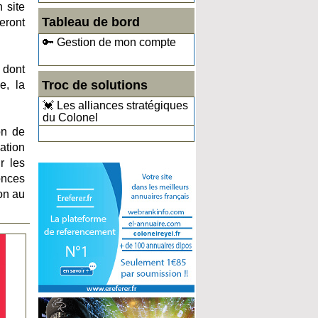
 site
Tableau de bord
eront
🔑 Gestion de mon compte
 dont
Troc de solutions
e, la
💓 Les alliances stratégiques
du Colonel
on de
sation
r les
onces
ion au