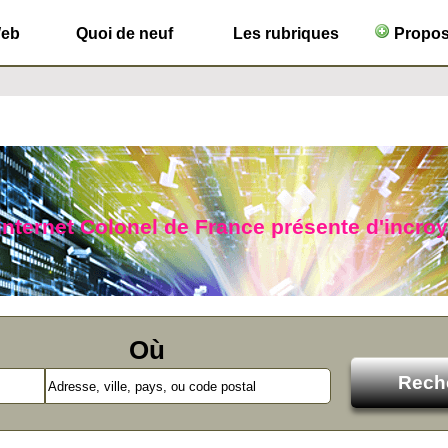
Web
Quoi de neuf
Les rubriques
Propose
 internet Colonel de France présente d'incro
Où