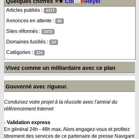
Quelques chiffres ⭐★
Col
on
el
Reyel
Articles publiés :
4377
Annonces en attente :
90
Sites réformés :
1072
Domaines fusillés :
14
Catégories :
114
Vivez comme un milliardaire avec ce plan
Gouverné avec rigueur.
Conduisez votre projet à la réussite avec l'amiral du
référencement Internet
-
Validation express
En général 24h - 48h max. Alors engagez-vous et profitez
librement des services de ce partenaire de presse Navigant