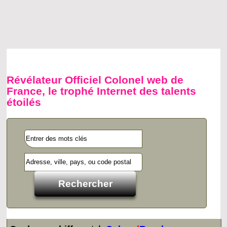
Révélateur Officiel Colonel web de
France, le trophé Internet des talents
étoilés