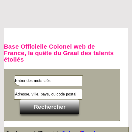
Base Officielle Colonel web de
France, la quête du Graal des talents
étoilés