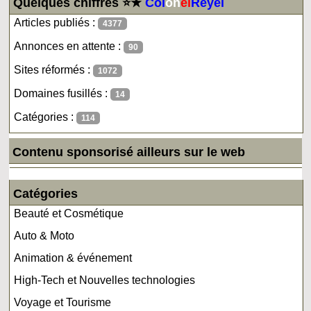
Quelques chiffres ⭐★
Col
on
el
Reyel
Articles publiés :
4377
Annonces en attente :
90
Sites réformés :
1072
Domaines fusillés :
14
Catégories :
114
Contenu sponsorisé ailleurs sur le web
Catégories
Beauté et Cosmétique
Auto & Moto
Animation & événement
High-Tech et Nouvelles technologies
Voyage et Tourisme