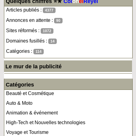
Quelques chiffres ⭐★
Col
on
el
Reyel
Articles publiés :
4377
Annonces en attente :
90
Sites réformés :
1072
Domaines fusillés :
14
Catégories :
114
Le mur de la publicité
Catégories
Beauté et Cosmétique
Auto & Moto
Animation & événement
High-Tech et Nouvelles technologies
Voyage et Tourisme