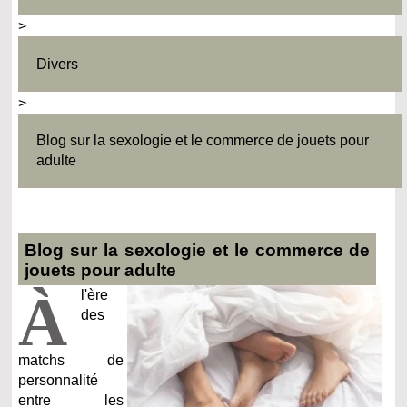
>
Divers
>
Blog sur la sexologie et le commerce de jouets pour
adulte
Blog sur la sexologie et le commerce de
jouets pour adulte
À
l'ère
des
matchs de
personnalité
entre les