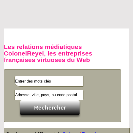
Les relations médiatiques
ColonelReyel, les entreprises
françaises virtuoses du Web