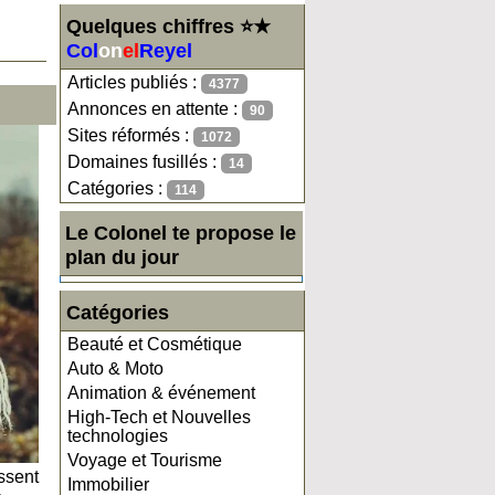
Quelques chiffres ⭐★
Col
on
el
Reyel
Articles publiés :
4377
Annonces en attente :
90
Sites réformés :
1072
Domaines fusillés :
14
Catégories :
114
Le Colonel te propose le
plan du jour
Catégories
Beauté et Cosmétique
Auto & Moto
Animation & événement
High-Tech et Nouvelles
technologies
Voyage et Tourisme
issent
Immobilier