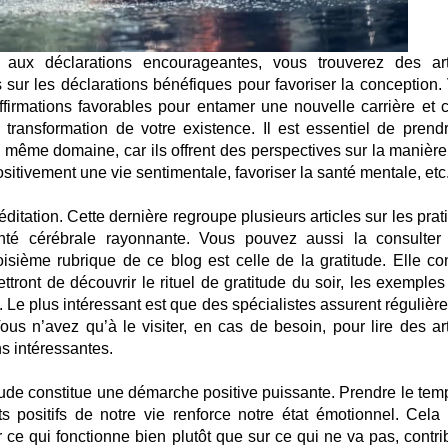
 aux déclarations encourageantes, vous trouverez des art
s sur les déclarations bénéfiques pour favoriser la conception.
firmations favorables pour entamer une nouvelle carrière et c
 transformation de votre existence. Il est essentiel de prend
 même domaine, car ils offrent des perspectives sur la manière
sitivement une vie sentimentale, favoriser la santé mentale, etc
ditation. Cette dernière regroupe plusieurs articles sur les pra
anté cérébrale rayonnante. Vous pouvez aussi la consulter
oisième rubrique de ce blog est celle de la gratitude. Elle con
ttront de découvrir le rituel de gratitude du soir, les exemples
tc. Le plus intéressant est que des spécialistes assurent réguliè
Vous n’avez qu’à le visiter, en cas de besoin, pour lire des art
ns intéressantes.
titude constitue une démarche positive puissante. Prendre le tem
ts positifs de notre vie renforce notre état émotionnel. Cela
r ce qui fonctionne bien plutôt que sur ce qui ne va pas, contri