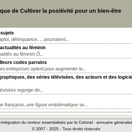
e de Cultiver la positivité pour un bien-être
 sujets
oi, délinquance, ... pourraient...
actualités au féminin
ualités au féminin Ô...
lleurs codes parrains
eurs entreprises optent pour augmenter le...
aphiques, des séries télévisées, des acteurs et des logicie
évisées regorge de...
 française, une figure emblématique se...
intégration du moteur essentialisés par le Colonel :
annuaire généralist
© 2007 - 2025 - Tous droits réservés