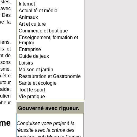
stes,
Internet
 avec
Actualité et média
n. Des
Animaux
ue la
Art et culture
Commerce et boutique
Enseignement, formation et
iens.
Emploi
ns et
Entreprise
nt de
Guide de jeux
isons
Loisirs
isme.
Maison et jardin
-être
Restauration et Gastronomie
utour
Santé et écologie
aide,
Tout le sport
utien
Vie pratique
nheur
Gouverné avec rigueur.
hme
Conduisez votre projet à la
réussite avec la crème des
registres web Made in France