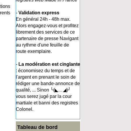
ations
rents
-
Validation express
En général 24h - 48h max.
Alors engagez-vous et profitez
librement des services de ce
partenaire de presse Navigant
au rythme d'une feuille de
route exemplaire.
-
La modération est cinglante
: économisez du temps et de
l'argent en prenant le soin de
rédiger une bande-annonce de
qualité, ... Sinon ╰(◣﹏◢)╯
vous serez jugé par la cour
martiale et banni des registres
Colonel.
Tableau de bord