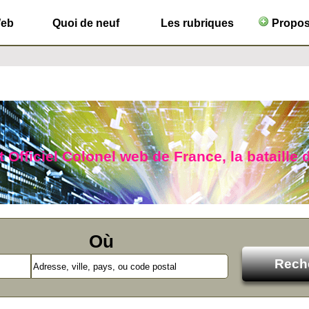
Web
Quoi de neuf
Les rubriques
Propose
 Officiel Colonel web de France, la bataille d
Où