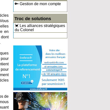
🔑 Gestion de mon compte
icles
Troc de solutions
 Vous
💓 Les alliances stratégiques
elles
du Colonel
re en
 dont
.
tiques
 pour
tient
 pour
rement
icles
ps de
 nous
buant