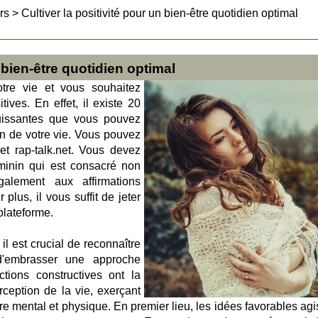
rs
>
Cultiver la positivité pour un bien-être quotidien optimal
n bien-être quotidien optimal
otre vie et vous souhaitez
itives. En effet, il existe 20
uissantes que vous pouvez
ion de votre vie. Vous pouvez
net rap-talk.net. Vous devez
minin qui est consacré non
alement aux affirmations
plus, il vous suffit de jeter
plateforme.
il est crucial de reconnaître
 d'embrasser une approche
tions constructives ont la
ception de la vie, exerçant
tre mental et physique. En premier lieu, les idées favorables ag