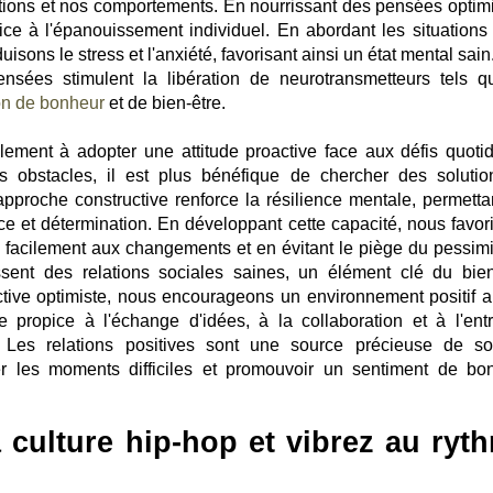
ions et nos comportements. En nourrissant des pensées optimi
pice à l'épanouissement individuel. En abordant les situations
isons le stress et l'anxiété, favorisant ainsi un état mental sai
nsées stimulent la libération de neurotransmetteurs tels q
on de bonheur
et de bien-être.
ement à adopter une attitude proactive face aux défis quotid
s obstacles, il est plus bénéfique de chercher des solutio
pproche constructive renforce la résilience mentale, permetta
ance et détermination. En développant cette capacité, nous favor
s facilement aux changements et en évitant le piège du pessim
sent des relations sociales saines, un élément clé du bien
tive optimiste, nous encourageons un environnement positif a
ropice à l'échange d'idées, à la collaboration et à l'entr
. Les relations positives sont une source précieuse de so
er les moments difficiles et promouvoir un sentiment de bo
 culture hip-hop et vibrez au ryt