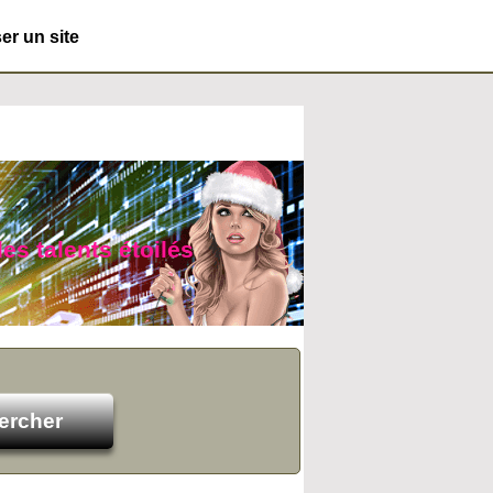
r un site
es talents étoilés