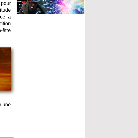
 pour
itude
ice à
tition
-être
r une