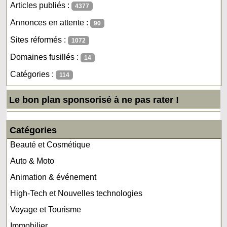
Articles publiés :
4377
Annonces en attente :
90
Sites réformés :
1072
Domaines fusillés :
14
Catégories :
114
Le bon plan sponsorisé à ne pas rater !
Catégories
Beauté et Cosmétique
Auto & Moto
Animation & événement
High-Tech et Nouvelles technologies
Voyage et Tourisme
Immobilier