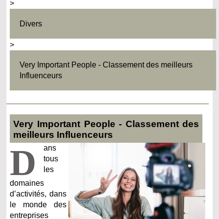
>
Divers
>
Very Important People - Classement des meilleurs
Influenceurs
Very Important People - Classement des
meilleurs Influenceurs
D
ans
tous
les
domaines
d’activités, dans
le monde des
entreprises