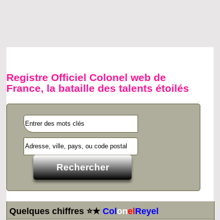
Registre Officiel Colonel web de
France, la bataille des talents étoilés
Quelques chiffres ⭐★
Col
on
el
Reyel