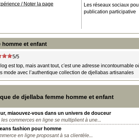
xpérience / Noter la page
Les réseaux sociaux pou
publication participative
e homme et enfant
5/5
e blog est top, mais avant tout, c'est une adresse incontournable o
s mode avec l’authentique collection de djellabas artisanales
que de djellaba femme homme et enfant
mour, miaouvez-vous dans un univers de douceur
ù les commerces en ligne se multiplient à une...
ns fashion pour homme
merce en ligne proposant à sa clientèle...