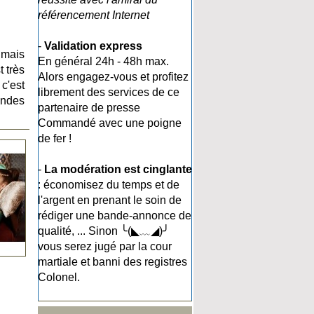
référencement Internet
-
Validation express
 mais
En général 24h - 48h max.
 très
Alors engagez-vous et profitez
c'est
librement des services de ce
andes
partenaire de presse
Commandé avec une poigne
de fer !
-
La modération est cinglante
: économisez du temps et de
l'argent en prenant le soin de
rédiger une bande-annonce de
qualité, ... Sinon ╰(◣﹏◢)╯
vous serez jugé par la cour
martiale et banni des registres
Colonel.