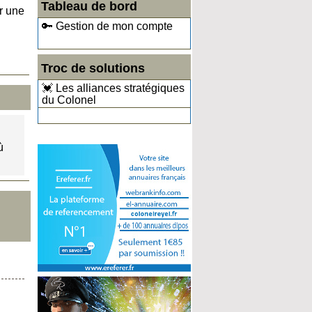
Tableau de bord
r une
🔑 Gestion de mon compte
Troc de solutions
💓 Les alliances stratégiques
du Colonel
ù