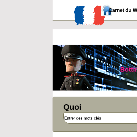
Carnet du 
Botti
Quoi