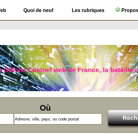
Web
Quoi de neuf
Les rubriques
Propose
n Officiel Colonel web de France, la bataille 
Où