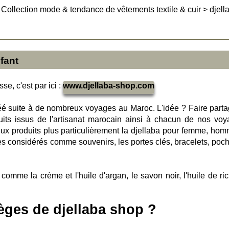
>
Collection mode & tendance de vêtements textile & cuir
>
djell
fant
se, c'est par ici :
www.djellaba-shop.com
réé suite à de nombreux voyages au Maroc. L'idée ? Faire parta
ts issus de l'artisanat marocain ainsi à chacun de nos voy
x produits plus particulièrement la djellaba pour femme, hom
es considérés comme souvenirs, les portes clés, bracelets, poch
omme la crème et l'huile d'argan, le savon noir, l'huile de rici
lèges de djellaba shop ?