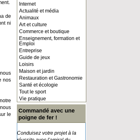
ment.
Internet
Actualité et média
na de
Animaux
nt ni
Art et culture
Commerce et boutique
Enseignement, formation et
Emploi
Entreprise
Guide de jeux
Loisirs
Maison et jardin
 nous
Restauration et Gastronomie
e nos
Santé et écologie
Tout le sport
Vie pratique
notre
 nous
Commandé avec une
sur le
poigne de fer !
Conduisez votre projet à la
réussite avec l'amiral du