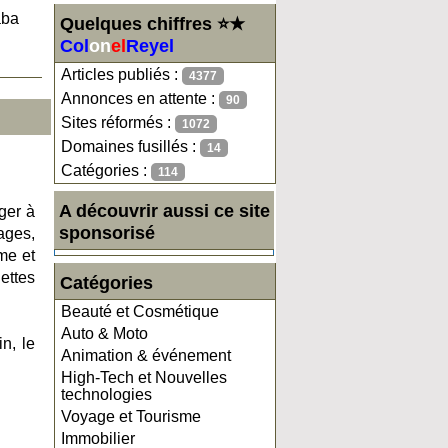
aba
Quelques chiffres ⭐★
Col
on
el
Reyel
Articles publiés :
4377
Annonces en attente :
90
Sites réformés :
1072
Domaines fusillés :
14
Catégories :
114
A découvrir aussi ce site
ger à
sponsorisé
ages,
me et
ettes
Catégories
Beauté et Cosmétique
Auto & Moto
n, le
Animation & événement
High-Tech et Nouvelles
technologies
Voyage et Tourisme
Immobilier