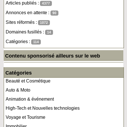
Articles publiés :
4377
Annonces en attente :
90
Sites réformés :
1072
Domaines fusillés :
14
Catégories :
114
Contenu sponsorisé ailleurs sur le web
Catégories
Beauté et Cosmétique
Auto & Moto
Animation & événement
High-Tech et Nouvelles technologies
Voyage et Tourisme
Immobilier