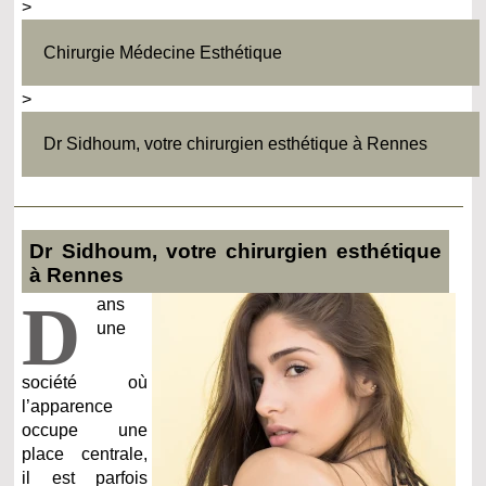
>
Chirurgie Médecine Esthétique
>
Dr Sidhoum, votre chirurgien esthétique à Rennes
Dr Sidhoum, votre chirurgien esthétique
à Rennes
D
ans
une
société où
l’apparence
occupe une
place centrale,
il est parfois