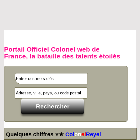
Portail Officiel Colonel web de
France, la bataille des talents étoilés
Quelques chiffres ⭐★
Col
on
el
Reyel