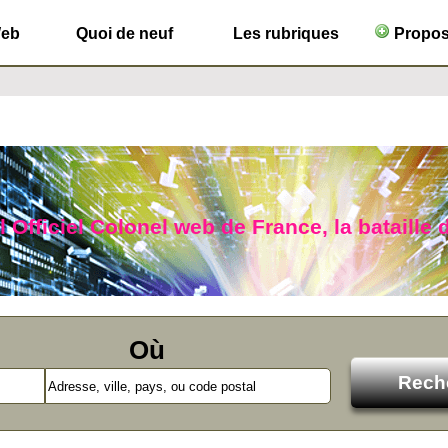
Web
Quoi de neuf
Les rubriques
Propose
l Officiel Colonel web de France, la bataille 
Où