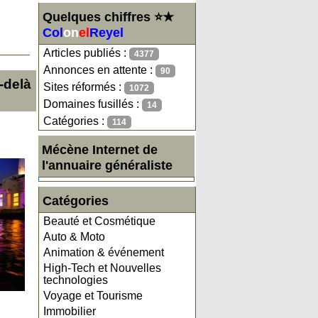
Quelques chiffres ⭐★
Col
on
el
Reyel
Articles publiés :
4377
Annonces en attente :
90
-delà
Sites réformés :
1072
Domaines fusillés :
14
Catégories :
114
Mécène Internet de
l'annuaire généraliste
Catégories
Beauté et Cosmétique
Auto & Moto
Animation & événement
High-Tech et Nouvelles
technologies
Voyage et Tourisme
Immobilier