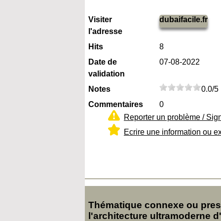
Visiter
dubaifacile.fr
l'adresse
Hits
8
Date de
07-08-2022
validation
Notes
0.0/5
Commentaires
0
Reporter un problème / Sig
Ecrire une information ou e
Thématique connexe ou presq
l'architecture ultramoderne d