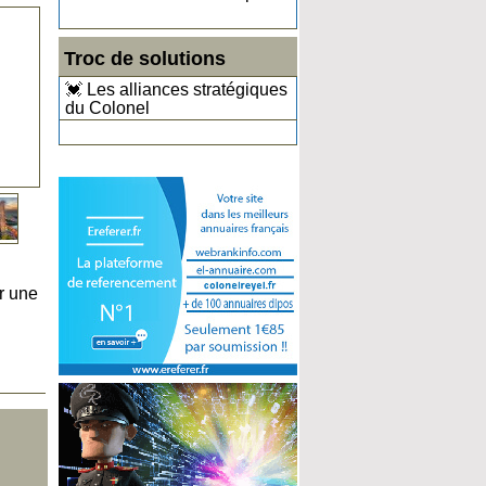
Troc de solutions
💓 Les alliances stratégiques
du Colonel
r une