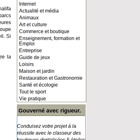
Internet
alifa
Actualité et média
parcs
Animaux
eures
Art et culture
roupe
Commerce et boutique
l. Si
Enseignement, formation et
Emploi
Entreprise
re la
Guide de jeux
Loisirs
Maison et jardin
Restauration et Gastronomie
Santé et écologie
Tout le sport
Vie pratique
Gouverné avec rigueur.
Conduisez votre projet à la
réussite avec le classeur des
boutiques digitalisées 5 étoiles