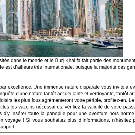
isités dans le monde et le Burj Khalifa fait partie des monument
e est d’ailleurs très internationale, puisque la majorité des ge
re par excellence. Une immense nature disparate vous invite à év
onquête d'une nature tantôt accueillante et verdoyante, tantôt ar
loisirs les plus fous agrémenteront votre périple, profitez-en. L
ites les vaccins nécessaires, vérifiez la validité de votre pass
s d'y insérer toute la panoplie pour une aventure hors norme .
n voyage ! Si vous souhaitez plus d’informations, n'hésitez 
support !