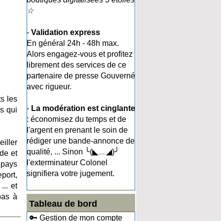
☆
-
Validation express
En général 24h - 48h max.
Alors engagez-vous et profitez
librement des services de ce
partenaire de presse Gouverné
avec rigueur.
s les
-
La modération est cinglante
ns qui
: économisez du temps et de
l'argent en prenant le soin de
rédiger une bande-annonce de
eiller
qualité, ... Sinon ╰(◣﹏◢)╯
ide et
l'exterminateur Colonel
e pays
signifiera votre jugement.
eport,
.. et
pas à
Tableau de bord
🔑 Gestion de mon compte