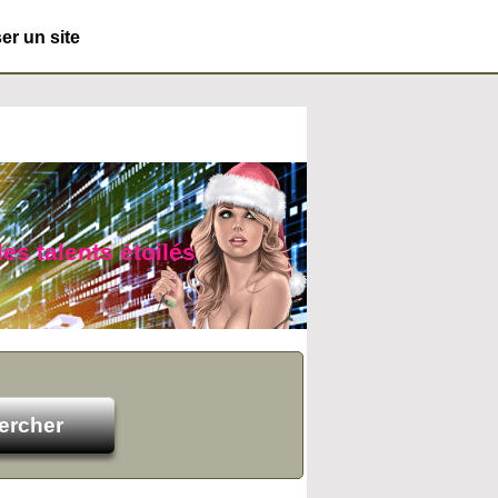
r un site
des talents étoilés