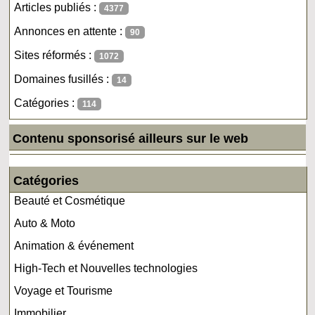
Articles publiés :
4377
Annonces en attente :
90
Sites réformés :
1072
Domaines fusillés :
14
Catégories :
114
Contenu sponsorisé ailleurs sur le web
Catégories
Beauté et Cosmétique
Auto & Moto
Animation & événement
High-Tech et Nouvelles technologies
Voyage et Tourisme
Immobilier