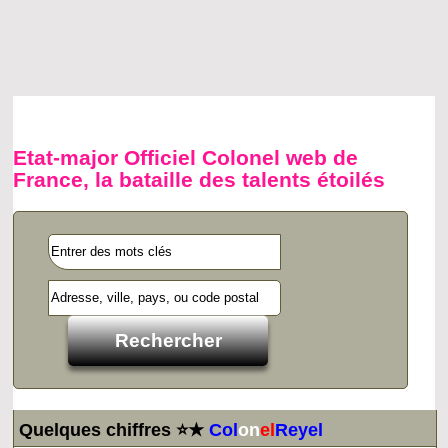
Etat-major Officiel Colonel web de
France, la bataille des talents étoilés
Quelques chiffres ⭐★
Col
on
el
Reyel