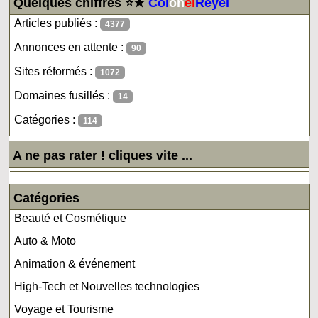
Quelques chiffres ⭐★
Col
on
el
Reyel
Articles publiés :
4377
Annonces en attente :
90
Sites réformés :
1072
Domaines fusillés :
14
Catégories :
114
A ne pas rater ! cliques vite ...
Catégories
Beauté et Cosmétique
Auto & Moto
Animation & événement
High-Tech et Nouvelles technologies
Voyage et Tourisme