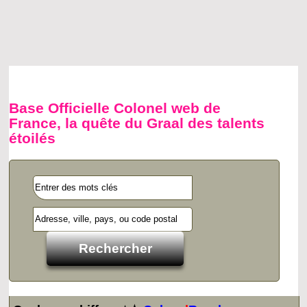
Base Officielle Colonel web de
France, la quête du Graal des talents
étoilés