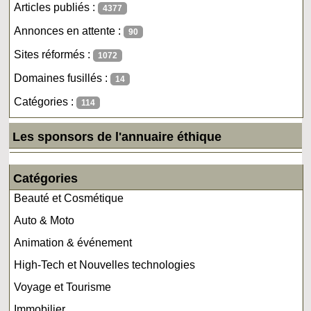
Articles publiés :
4377
Annonces en attente :
90
Sites réformés :
1072
Domaines fusillés :
14
Catégories :
114
Les sponsors de l'annuaire éthique
Catégories
Beauté et Cosmétique
Auto & Moto
Animation & événement
High-Tech et Nouvelles technologies
Voyage et Tourisme
Immobilier