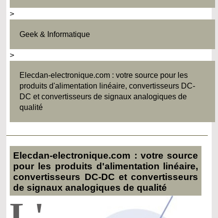
>
Geek & Informatique
>
Elecdan-electronique.com : votre source pour les
produits d'alimentation linéaire, convertisseurs DC-
DC et convertisseurs de signaux analogiques de
qualité
Elecdan-electronique.com : votre source
pour les produits d'alimentation linéaire,
convertisseurs DC-DC et convertisseurs
de signaux analogiques de qualité
L'