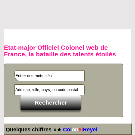
Etat-major Officiel Colonel web de
France, la bataille des talents étoilés
Quelques chiffres ⭐★
Col
on
el
Reyel