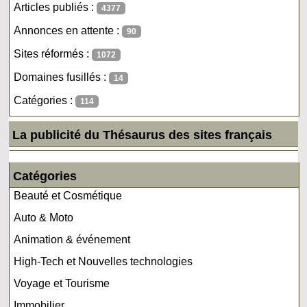
Articles publiés :
4377
Annonces en attente :
90
Sites réformés :
1072
Domaines fusillés :
14
Catégories :
114
La publicité du Thésaurus des sites français
Catégories
Beauté et Cosmétique
Auto & Moto
Animation & événement
High-Tech et Nouvelles technologies
Voyage et Tourisme
Immobilier