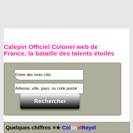
Calepin Officiel Colonel web de
France, la bataille des talents étoilés
Quelques chiffres ⭐★
Col
on
el
Reyel