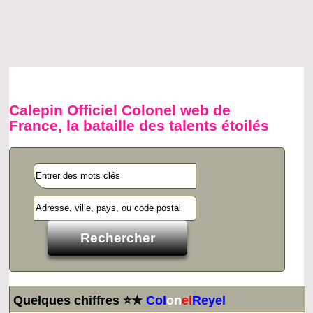
Calepin Officiel Colonel web de
France, la bataille des talents étoilés
Quelques chiffres ⭐★
Col
on
el
Reyel