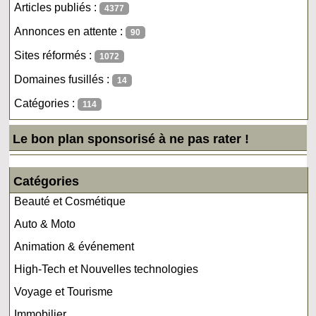
Articles publiés :
4377
Annonces en attente :
90
Sites réformés :
1072
Domaines fusillés :
14
Catégories :
114
Le bon plan sponsorisé à ne pas rater !
Catégories
Beauté et Cosmétique
Auto & Moto
Animation & événement
High-Tech et Nouvelles technologies
Voyage et Tourisme
Immobilier