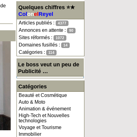
 de
Quelques chiffres ⭐★
Col
on
el
Reyel
Articles publiés :
4377
Annonces en attente :
90
Sites réformés :
1072
Domaines fusillés :
14
Catégories :
114
Le boss veut un peu de
Publicité …
Catégories
Beauté et Cosmétique
Auto & Moto
Animation & événement
High-Tech et Nouvelles
technologies
Voyage et Tourisme
Immobilier