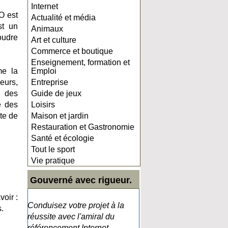
Internet
O est
Actualité et média
st un
Animaux
oudre
Art et culture
Commerce et boutique
Enseignement, formation et
me la
Emploi
eurs,
Entreprise
e des
Guide de jeux
e des
Loisirs
te de
Maison et jardin
Restauration et Gastronomie
Santé et écologie
Tout le sport
Vie pratique
Gouverné avec rigueur.
oir :
Conduisez votre projet à la
.
réussite avec l'amiral du
référencement Internet