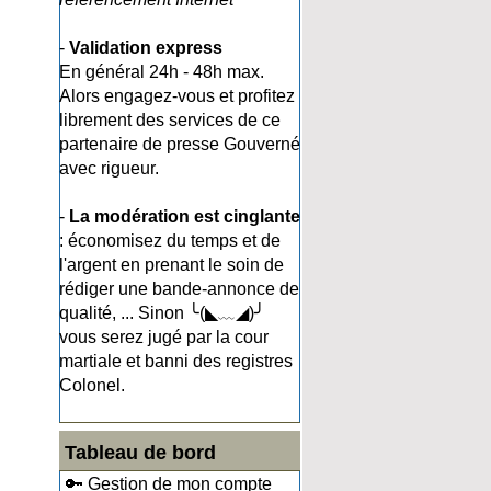
-
Validation express
En général 24h - 48h max.
Alors engagez-vous et profitez
librement des services de ce
partenaire de presse Gouverné
avec rigueur.
-
La modération est cinglante
: économisez du temps et de
l'argent en prenant le soin de
rédiger une bande-annonce de
qualité, ... Sinon ╰(◣﹏◢)╯
vous serez jugé par la cour
martiale et banni des registres
Colonel.
Tableau de bord
🔑 Gestion de mon compte