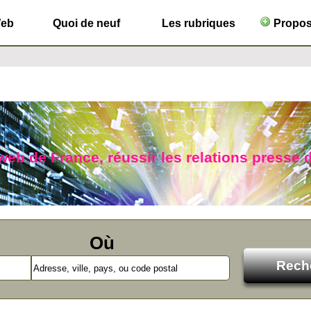
Web
Quoi de neuf
Les rubriques
Propose
b de France, réussir les relations presse d
Où