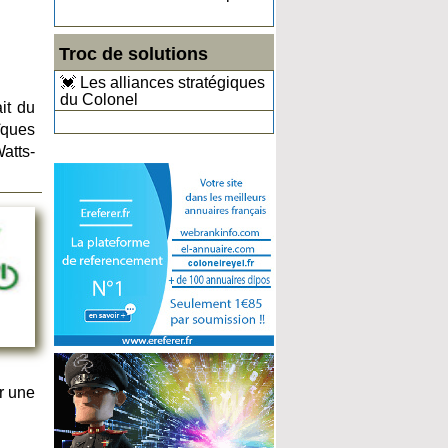
Troc de solutions
💓 Les alliances stratégiques
du Colonel
it du
ïques
atts-
r une