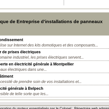
ue de Entreprise d'installations de panneaux
rrondissement
lise sur Internet des kits domotiques et des composants...
r de prises électriques
aine industriel, les prises électriques servent...
rte en électricité générale à Montpellier
seaux électriques dans une...
âtiment
ssité de prendre soin de vos installations et...
icité générale à Belpech
sible de telle sorte que les...
gration du moteur essentialisés par le Colonel :
Répertoire web admini