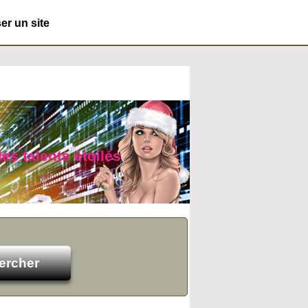
r un site
es talents étoilés