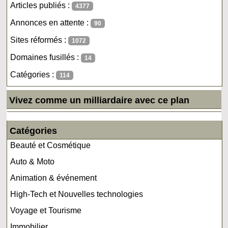
Articles publiés :
4377
Annonces en attente :
90
Sites réformés :
1072
Domaines fusillés :
14
Catégories :
114
Vivez comme un milliardaire avec ce plan
Catégories
Beauté et Cosmétique
Auto & Moto
Animation & événement
High-Tech et Nouvelles technologies
Voyage et Tourisme
Immobilier