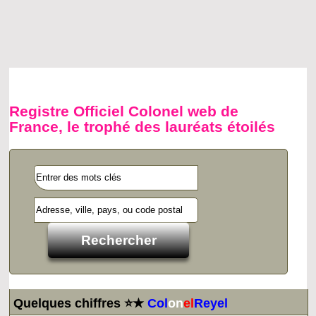
Registre Officiel Colonel web de
France, le trophé des lauréats étoilés
Quelques chiffres ⭐★
Col
on
el
Reyel