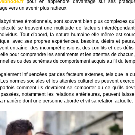
webnode.fr
pour en apprendre davantage sur ses pratiqu
ge vers un avenir plus radieux.
 labyrinthes émotionnels, sont souvent bien plus complexes qu'
plexité se trouvent une multitude de facteurs interdépendant
ndividus. Tout d'abord, la nature humaine elle-même est sour
que, avec ses propres expériences, besoins, désirs et peurs
vent entraîner des incompréhensions, des conflits et des défis
ielle pour comprendre les sentiments et les attentes de chacun,
ionnelles ou des schémas de comportement acquis au fil du temp
également influencées par des facteurs externes, tels que la cul
. Les normes sociales et les attentes culturelles peuvent exerce
t parfois comment ils devraient se comporter ou ce qu'ils devr
passées, notamment les relations antérieures, peuvent laisse
la manière dont une personne aborde et vit sa relation actuelle.