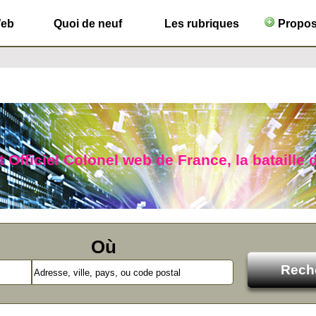
Web
Quoi de neuf
Les rubriques
Propose
 Officiel Colonel web de France, la bataille d
Où