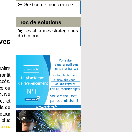
🔑 Gestion de mon compte
Troc de solutions
💓 Les alliances stratégiques
du Colonel
avec
aître
rantit
ccès.
ce ou
e. Ne
e, et
ls de
etour
 plus
tako-