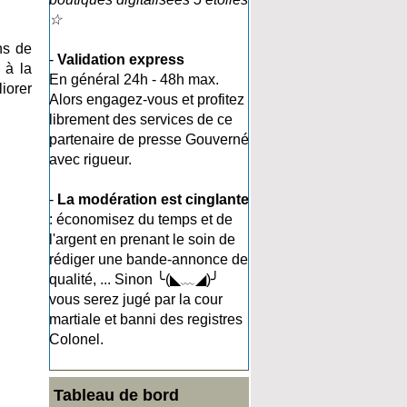
☆
ns de
-
Validation express
 à la
En général 24h - 48h max.
iorer
Alors engagez-vous et profitez
librement des services de ce
partenaire de presse Gouverné
avec rigueur.
-
La modération est cinglante
: économisez du temps et de
l'argent en prenant le soin de
rédiger une bande-annonce de
qualité, ... Sinon ╰(◣﹏◢)╯
vous serez jugé par la cour
martiale et banni des registres
Colonel.
Tableau de bord