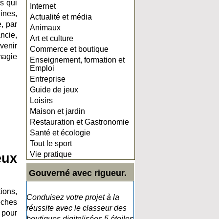
s qui
Internet
ines,
Actualité et média
e, par
Animaux
ncie,
Art et culture
avenir
Commerce et boutique
magie
Enseignement, formation et
Emploi
Entreprise
Guide de jeux
Loisirs
Maison et jardin
Restauration et Gastronomie
Santé et écologie
Tout le sport
Vie pratique
eux
Gouverné avec rigueur.
ions,
Conduisez votre projet à la
oches
réussite avec le classeur des
 pour
boutiques digitalisées 5 étoiles