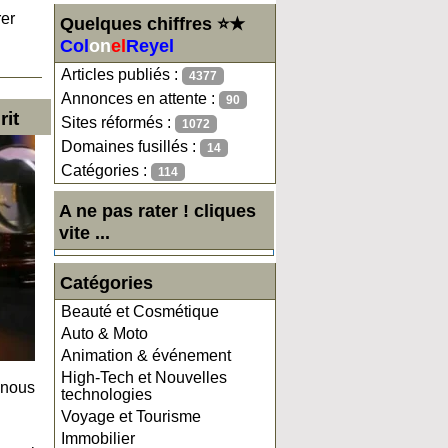
rer
Quelques chiffres ⭐★
Col
on
el
Reyel
Articles publiés :
4377
Annonces en attente :
90
rit
Sites réformés :
1072
Domaines fusillés :
14
Catégories :
114
A ne pas rater ! cliques
vite ...
Catégories
Beauté et Cosmétique
Auto & Moto
Animation & événement
High-Tech et Nouvelles
 nous
technologies
Voyage et Tourisme
Immobilier