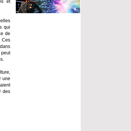
es et
elles
s qui
ce de
. Ces
 dans
 peut
s.
ture,
r une
aient
r des