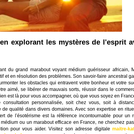
 en explorant les mystères de l'esprit 
vant du grand marabout voyant médium guérisseur africain, M
tif et en résolution des problèmes. Son savoir-faire ancestral ga
urmonter les obstacles qui entravent votre bonheur et votre su
'être aimé, se libérer de mauvais sorts, réussir dans le commer
icien est là pour vous accompagner, où que vous soyez en Franc
consultation personnalisée, soit chez vous, soit à distanc
e de qualité dans divers domaines. Avec son expertise en ritue
ert de l'ésotérisme est la référence incontournable pour un r
un médium ou un marabout efficace en France, ne cherchez pas
ition pour vous aider. Visitez son adresse digitale
maitre-ka