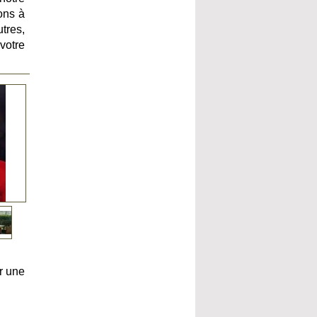
ons à
tres,
votre
r une