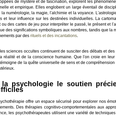
oppées de mystère et de fascination, explorent les phénomène
lle et empirique. Elles englobent un large éventail de discipl
, la numérologie, la magie, l'alchimie et la voyance. L'astrologi
s et leur influence sur les destinées individuelles. La cartoma
t ou des cartes de jeu pour interpréter le passé, le présent et l'
bue des significations symboliques aux nombres, tandis que la 
énements par des
rituels et des incantations
.
 les sciences occultes continuent de susciter des débats et des
la réalité et de la conscience humaine. Que l'on croie en leur
e témoigne de la quête universelle de sens et de compréhension
térieux.
la psychologie le soutien préci
ficiles
psychothérapie offre un espace sécurisé pour explorer nos émot
ements. Des thérapies cognitivo-comportementales aux appr
nce, les psychothérapeutes utilisent une variété de techniques