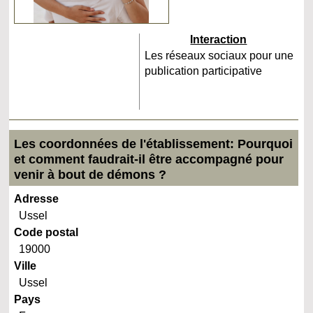
Interaction
Les réseaux sociaux pour une
publication participative
Les coordonnées de l'établissement: Pourquoi
et comment faudrait-il être accompagné pour
venir à bout de démons ?
Adresse
Ussel
Code postal
19000
Ville
Ussel
Pays