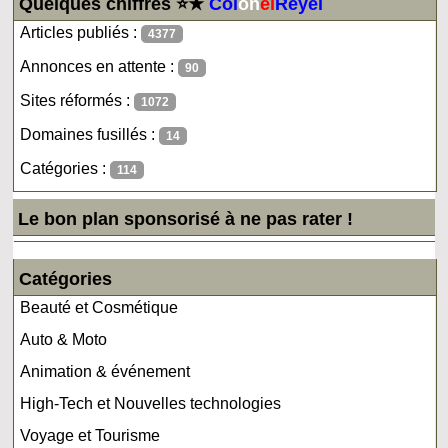
Quelques chiffres ⭐★
Col
on
el
Reyel
Articles publiés :
4377
Annonces en attente :
90
Sites réformés :
1072
Domaines fusillés :
14
Catégories :
114
Le bon plan sponsorisé à ne pas rater !
Catégories
Beauté et Cosmétique
Auto & Moto
Animation & événement
High-Tech et Nouvelles technologies
Voyage et Tourisme