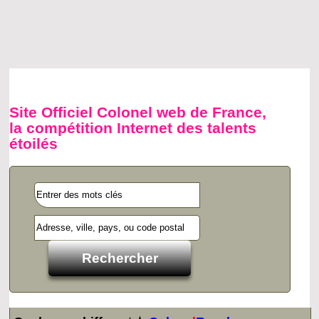
Site Officiel Colonel web de France,
la compétition Internet des talents
étoilés