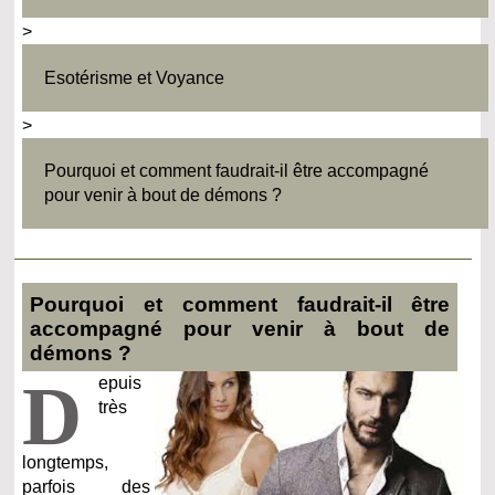
>
Esotérisme et Voyance
>
Pourquoi et comment faudrait-il être accompagné
pour venir à bout de démons ?
Pourquoi et comment faudrait-il être
accompagné pour venir à bout de
démons ?
D
epuis
très
longtemps,
parfois des