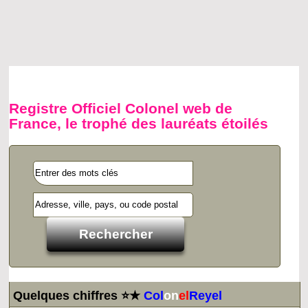
Registre Officiel Colonel web de
France, le trophé des lauréats étoilés
Quelques chiffres ⭐★
Col
on
el
Reyel