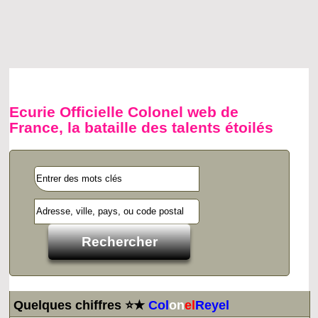
Ecurie Officielle Colonel web de
France, la bataille des talents étoilés
Quelques chiffres ⭐★
Col
on
el
Reyel