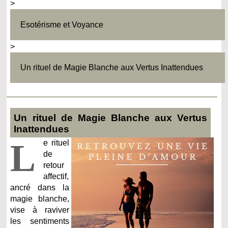
>
Esotérisme et Voyance
>
Un rituel de Magie Blanche aux Vertus Inattendues
Un rituel de Magie Blanche aux Vertus
Inattendues
L
e rituel
de
retour
affectif,
ancré dans la
magie blanche,
vise à raviver
les sentiments