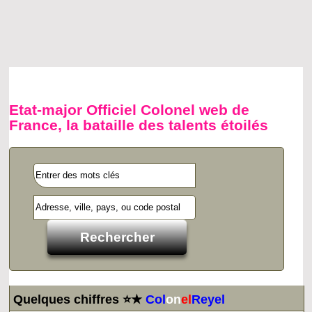
Etat-major Officiel Colonel web de
France, la bataille des talents étoilés
Quelques chiffres ⭐★
Col
on
el
Reyel