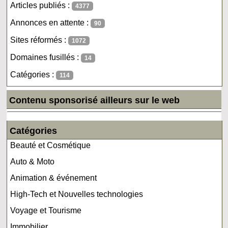
Articles publiés :
4377
Annonces en attente :
90
Sites réformés :
1072
Domaines fusillés :
14
Catégories :
114
Contenu sponsorisé ailleurs sur le web
Catégories
Beauté et Cosmétique
Auto & Moto
Animation & événement
High-Tech et Nouvelles technologies
Voyage et Tourisme
Immobilier