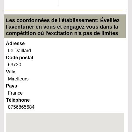
Les coordonnées de l'établissement: Éveillez
l'aventurier en vous et engagez vous dans la
compétition où l'excitation n'a pas de limites
Adresse
Le Daillard
Code postal
63730
Ville
Mirefleurs
Pays
France
Téléphone
0756865684