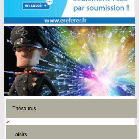
Thésaurus
>
Loisirs