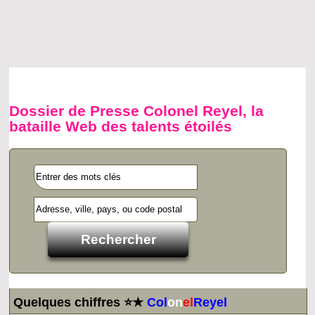
Dossier de Presse Colonel Reyel, la
bataille Web des talents étoilés
Quelques chiffres ⭐★
Col
on
el
Reyel