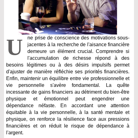
U
ne prise de conscience des motivations sous-
jacentes à la recherche de l'aisance financière
demeure un élément crucial. Comprendre si
l'accumulation de richesse répond à des
besoins légitimes ou à des désirs impulsifs permet
d'ajuster de manière réfléchie ses priorités financières.
Enfin, maintenir un équilibre entre vie professionnelle et
vie personnelle s'avère fondamental. La quête
incessante de gains financiers au détriment du bien-être
physique et émotionnel peut engendrer une
dépendance néfaste. En accordant une attention
équitable à la vie personnelle, à la santé mentale et
physique, on renforce la résilience face aux pressions
financières et on réduit le risque de dépendance à
l'argent.