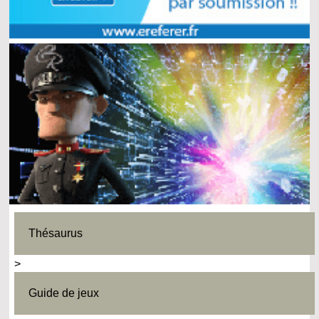
Thésaurus
>
Guide de jeux