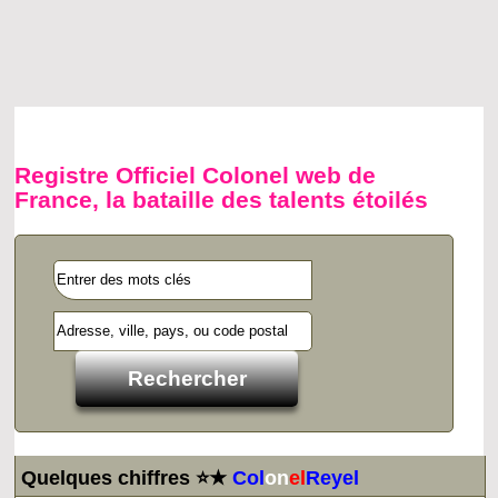
Registre Officiel Colonel web de
France, la bataille des talents étoilés
Quelques chiffres ⭐★
Col
on
el
Reyel