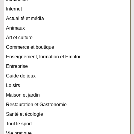
Internet
Actualité et média
Animaux
Art et culture
Commerce et boutique
Enseignement, formation et Emploi
Entreprise
Guide de jeux
Loisirs
Maison et jardin
Restauration et Gastronomie
Santé et écologie
Tout le sport
Vie pratique