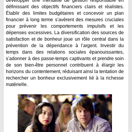
développer une mentalité de gestion responsable en
définissant des objectifs financiers clairs et réalistes.
Établir des limites budgétaires et concevoir un plan
financier à long terme s'avèrent des mesures cruciales
pour prévenir les comportements impulsifs et les
dépenses excessives. La diversification des sources de
satisfaction et de bonheur joue un rôle central dans la
prévention de la dépendance à l'argent. Investir du
temps dans des relations sociales épanouissantes,
s'adonner à des passe-temps captivants et prendre soin
de son bien-être personnel contribuent à élargir les
horizons du contentement, réduisant ainsi la tentation de
rechercher un bonheur exclusivement lié à la richesse
matérielle.