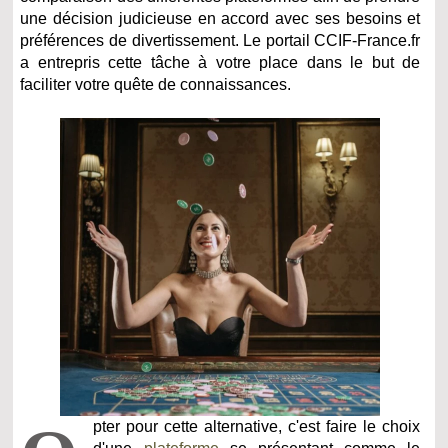
une décision judicieuse en accord avec ses besoins et
préférences de divertissement. Le portail CCIF-France.fr
a entrepris cette tâche à votre place dans le but de
faciliter votre quête de connaissances.
pter pour cette alternative, c'est faire le choix