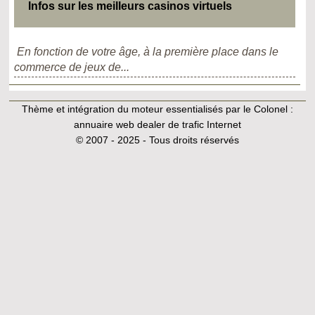
Infos sur les meilleurs casinos virtuels
En fonction de votre âge, à la première place dans le
commerce de jeux de...
Thème et intégration du moteur essentialisés par le Colonel :
annuaire web dealer de trafic Internet
© 2007 - 2025 - Tous droits réservés