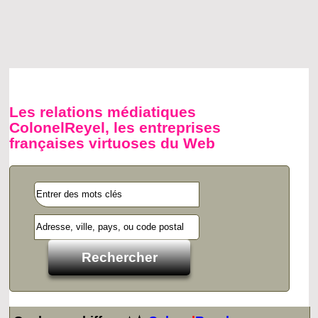
Les relations médiatiques
ColonelReyel, les entreprises
françaises virtuoses du Web