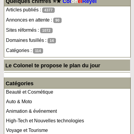
Quelques chiffres ⭐★
Col
on
el
Reyel
Articles publiés :
4377
Annonces en attente :
90
Sites réformés :
1072
Domaines fusillés :
14
Catégories :
114
Le Colonel te propose le plan du jour
Catégories
Beauté et Cosmétique
Auto & Moto
Animation & événement
High-Tech et Nouvelles technologies
Voyage et Tourisme