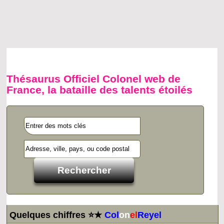
Thésaurus Officiel Colonel web de
France, la bataille des talents étoilés
Quelques chiffres ⭐★
Col
on
el
Reyel