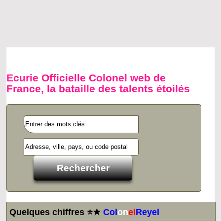
Ecurie Officielle Colonel web de
France, la bataille des talents étoilés
Quelques chiffres ⭐★
Col
on
el
Reyel