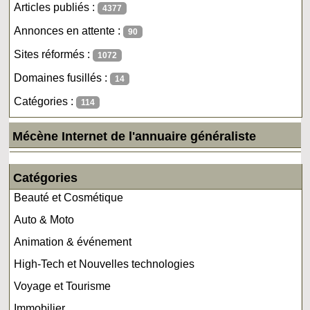
Articles publiés :
4377
Annonces en attente :
90
Sites réformés :
1072
Domaines fusillés :
14
Catégories :
114
Mécène Internet de l'annuaire généraliste
Catégories
Beauté et Cosmétique
Auto & Moto
Animation & événement
High-Tech et Nouvelles technologies
Voyage et Tourisme
Immobilier