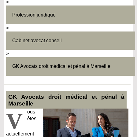
>
Profession juridique
>
Cabinet avocat conseil
>
GK Avocats droit médical et pénal à Marseille
GK Avocats droit médical et pénal à
Marseille
V
ous
êtes
actuellement