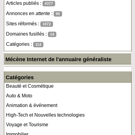
Articles publiés :
4377
Annonces en attente :
90
Sites réformés :
1072
Domaines fusillés :
14
Catégories :
114
Mécène Internet de l'annuaire généraliste
Catégories
Beauté et Cosmétique
Auto & Moto
Animation & événement
High-Tech et Nouvelles technologies
Voyage et Tourisme
Immobilier