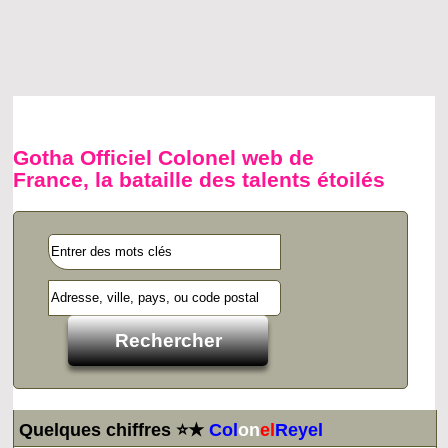
Gotha Officiel Colonel web de
France, la bataille des talents étoilés
Quelques chiffres ⭐★
Col
on
el
Reyel