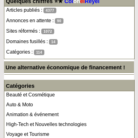
Quelques chiffres ⭐★
Col
on
el
Reyel
Articles publiés :
4377
Annonces en attente :
90
Sites réformés :
1072
Domaines fusillés :
14
Catégories :
114
Une alternative économique de financement !
Catégories
Beauté et Cosmétique
Auto & Moto
Animation & événement
High-Tech et Nouvelles technologies
Voyage et Tourisme