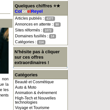
Quelques chiffres ⭐★
Col
on
el
Reyel
Articles publiés :
4377
Annonces en attente :
90
Sites réformés :
1072
Domaines fusillés :
14
Catégories :
114
N'hésite pas à cliquer
sur ces offres
extraordinaires !
Catégories
s non
Beauté et Cosmétique
ue la
Auto & Moto
e les
Animation & événement
ments
High-Tech et Nouvelles
technologies
Voyage et Tourisme