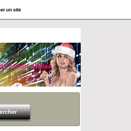
r un site
es talents étoilés