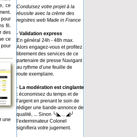
e, ce
Conduisez votre projet à la
ment.
réussite avec la crème des
 pour
registres web Made in France
 fil.
r des
-
Validation express
que ce
En général 24h - 48h max.
 pour
Alors engagez-vous et profitez
librement des services de ce
partenaire de presse Navigant
au rythme d'une feuille de
route exemplaire.
-
La modération est cinglante
: économisez du temps et de
l'argent en prenant le soin de
rédiger une bande-annonce de
qualité, ... Sinon ╰(◣﹏◢)╯
r une
l'exterminateur Colonel
signifiera votre jugement.