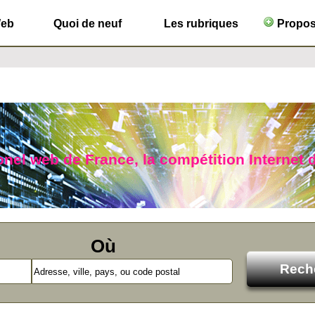
Web
Quoi de neuf
Les rubriques
Propose
lonel web de France, la compétition Internet d
Où