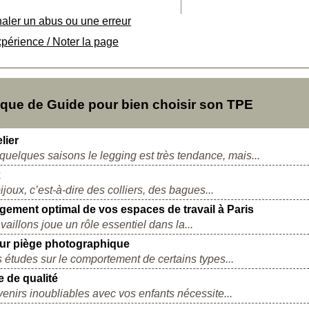
naler un abus ou une erreur
xpérience / Noter la page
ue de Guide pour bien choisir son TPE
lier
uelques saisons le legging est très tendance, mais...
x
joux, c’est-à-dire des colliers, des bagues...
agement optimal de vos espaces de travail à Paris
aillons joue un rôle essentiel dans la...
leur piège photographique
 études sur le comportement de certains types...
e de qualité
enirs inoubliables avec vos enfants nécessite...