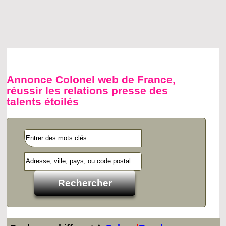
Annonce Colonel web de France,
réussir les relations presse des
talents étoilés