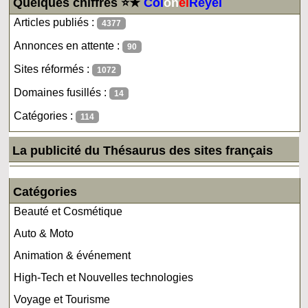
Quelques chiffres ⭐★
Col
on
el
Reyel
Articles publiés :
4377
Annonces en attente :
90
Sites réformés :
1072
Domaines fusillés :
14
Catégories :
114
La publicité du Thésaurus des sites français
Catégories
Beauté et Cosmétique
Auto & Moto
Animation & événement
High-Tech et Nouvelles technologies
Voyage et Tourisme