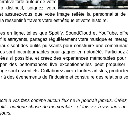
rrative forte autour de votre
 distinctif, soignez votre
t assurez-vous que votre image reflète la personnalité de 
 ressentir à travers votre esthétique et votre histoire.
rmes en ligne, telles que Spotify, SoundCloud et YouTube, offr
fils attrayants, partagez régulièrement votre musique et interag
iaux sont des outils puissants pour construire une communau
es sont incontournables pour gagner en notoriété. Participez 
nées si possible, et créez des expériences mémorables pour 
 par des performances live exceptionnelles peut propulser 
tage sont essentiels. Collaborez avec d'autres artistes, producte
per à des événements de l'industrie et construire des relations s
cte à vos fans comme aucun flux ne le pourrait jamais. Créez
atif - quelque chose de mémorable - et laissez à vos fans un
jours.