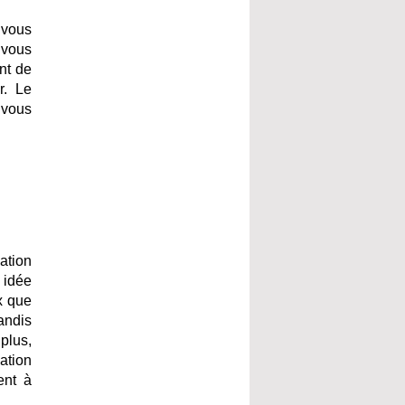
 vous
 vous
nt de
r. Le
 vous
ation
 idée
x que
andis
plus,
ation
ent à