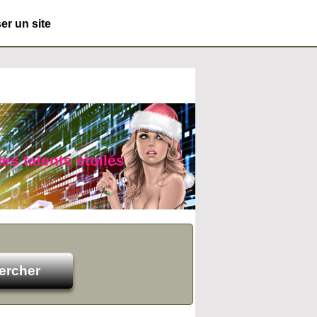
r un site
es talents étoilés