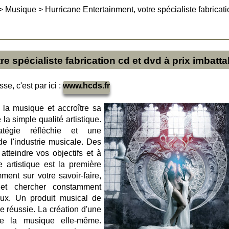
>
Musique
>
Hurricane Entertainment, votre spécialiste fabricat
e spécialiste fabrication cd et dvd à prix imbatta
se, c'est par ici :
www.hcds.fr
la musique et accroître sa
 la simple qualité artistique.
tégie réfléchie et une
e l'industrie musicale. Des
tteindre vos objectifs et à
e artistique est la première
ment sur votre savoir-faire,
l et chercher constamment
aux. Un produit musical de
re réussie. La création d'une
e la musique elle-même.