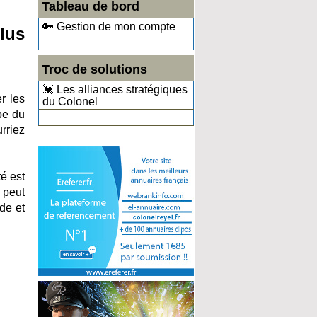
Tableau de bord
🔑 Gestion de mon compte
lus
Troc de solutions
💓 Les alliances stratégiques
r les
du Colonel
pe du
rriez
é est
 peut
de et