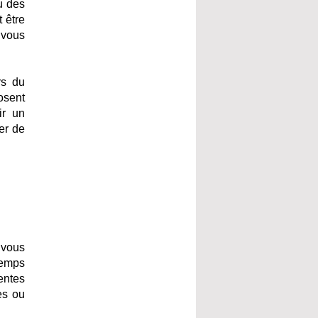
u des
 être
 vous
rs du
osent
ir un
er de
 vous
temps
entes
es ou