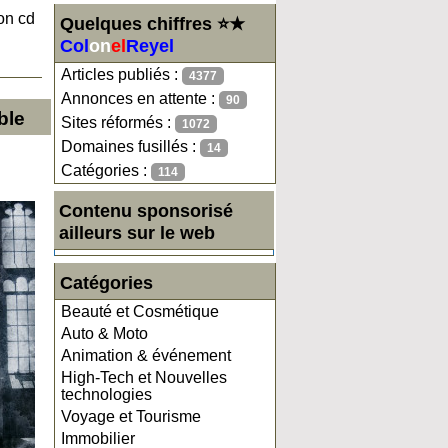
ion cd
Quelques chiffres ⭐★
Col
on
el
Reyel
Articles publiés :
4377
Annonces en attente :
90
ble
Sites réformés :
1072
Domaines fusillés :
14
Catégories :
114
Contenu sponsorisé
ailleurs sur le web
Catégories
Beauté et Cosmétique
Auto & Moto
Animation & événement
High-Tech et Nouvelles
technologies
Voyage et Tourisme
Immobilier