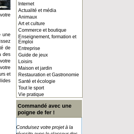
Internet
Actualité et média
votre
Animaux
Art et culture
Commerce et boutique
e une
Enseignement, formation et
issez
Emploi
té de
Entreprise
à des
Guide de jeux
votre
Loisirs
votre
Maison et jardin
urs et
Restauration et Gastronomie
olides
Santé et écologie
Tout le sport
Vie pratique
Commandé avec une
poigne de fer !
Conduisez votre projet à la
réussite avec le classeur des