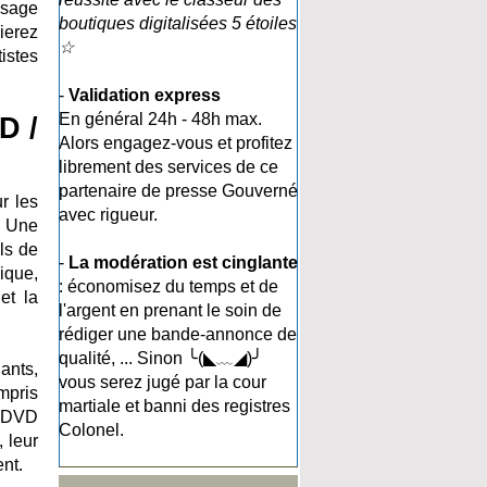
ssage
boutiques digitalisées 5 étoiles
ierez
☆
istes
-
Validation express
En général 24h - 48h max.
D /
Alors engagez-vous et profitez
librement des services de ce
partenaire de presse Gouverné
r les
avec rigueur.
. Une
ls de
-
La modération est cinglante
ique,
: économisez du temps et de
et la
l'argent en prenant le soin de
rédiger une bande-annonce de
qualité, ... Sinon ╰(◣﹏◢)╯
ants,
vous serez jugé par la cour
ompris
martiale et banni des registres
de DVD
Colonel.
 leur
nt.