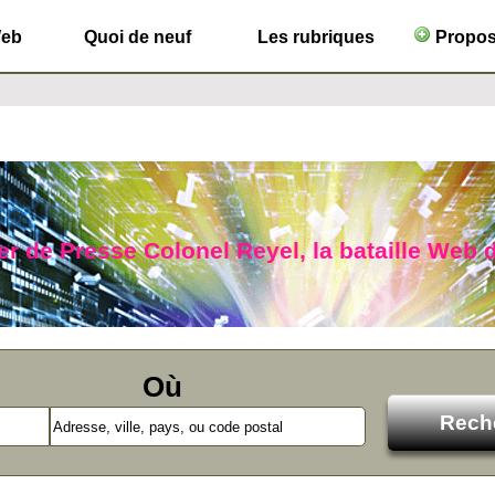
Web
Quoi de neuf
Les rubriques
Propose
r de Presse Colonel Reyel, la bataille Web d
Où