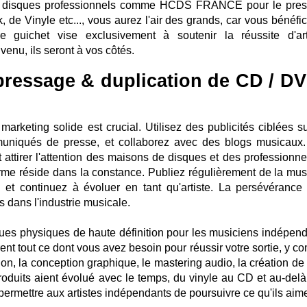
s de disques professionnels comme HCDS FRANCE pour le pre
 de Vinyle etc..., vous aurez l'air des grands, car vous bénéfic
e guichet vise exclusivement à soutenir la réussite d'art
nu, ils seront à vos côtés.
pressage & duplication de CD / DV
marketing solide est crucial. Utilisez des publicités ciblées su
uniqués de presse, et collaborez avec des blogs musicaux
t attirer l'attention des maisons de disques et des professionne
terme réside dans la constance. Publiez régulièrement de la mus
 et continuez à évoluer en tant qu'artiste. La persévérance 
dans l'industrie musicale.
ues physiques de haute définition pour les musiciens indépend
frent tout ce dont vous avez besoin pour réussir votre sortie, y c
ession, la conception graphique, le mastering audio, la création 
roduits aient évolué avec le temps, du vinyle au CD et au-delà,
permettre aux artistes indépendants de poursuivre ce qu'ils aime