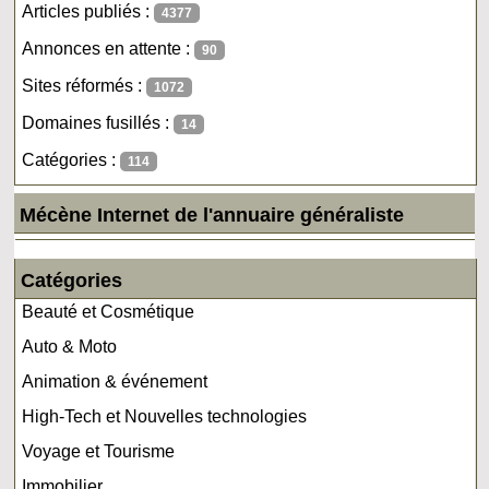
Articles publiés :
4377
Annonces en attente :
90
Sites réformés :
1072
Domaines fusillés :
14
Catégories :
114
Mécène Internet de l'annuaire généraliste
Catégories
Beauté et Cosmétique
Auto & Moto
Animation & événement
High-Tech et Nouvelles technologies
Voyage et Tourisme
Immobilier